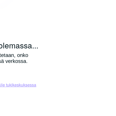
 olemassa...
stetaan, onko
sä verkossa.
aile tukikeskuksessa