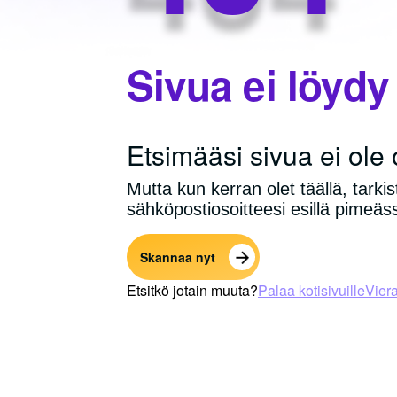
Sivua ei löydy
Etsimääsi sivua ei ole
Mutta kun kerran olet täällä, tarki
sähköpostiosoitteesi esillä pimeäs
Skannaa nyt
Etsitkö jotain muuta?
Palaa kotisivuille
Vier