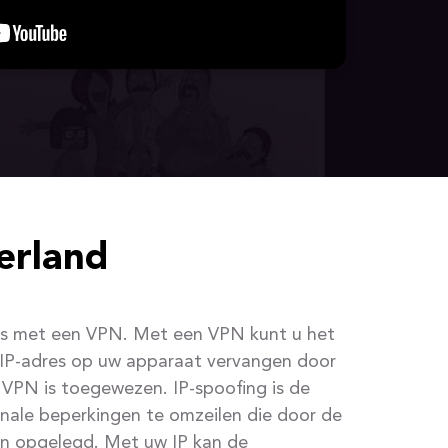
erland
is met een VPN. Met een VPN kunt u het
IP-adres op uw apparaat vervangen door
 VPN is toegewezen. IP-spoofing is de
nale beperkingen te omzeilen die door de
n opgelegd. Met uw IP kan de