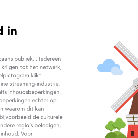
d in
kaans publiek. . Iedereen
krijgen tot het netwerk,
lpictogram klikt.
ine streaming-industrie.
lfs inhoudsbeperkingen.
beperkingen echter op
en waarom dit kan
jvoorbeeld de culturele
andere regio’s beledigen,
inhoud. Voor