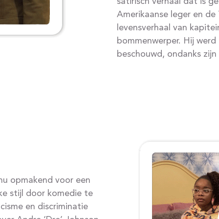
satirisch verhaal dat is 
Amerikaanse leger en de
levensverhaal van kapitei
bommenwerper. Hij werd do
beschouwd, ondanks zijn 
h nu opmakend voor een
ke stijl door komedie te
isme en discriminatie