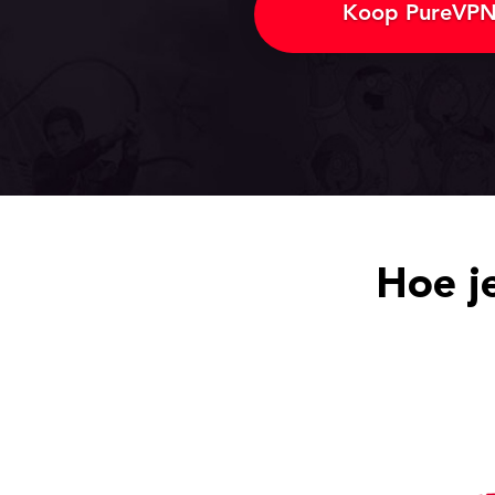
Koop PureVP
Hoe j