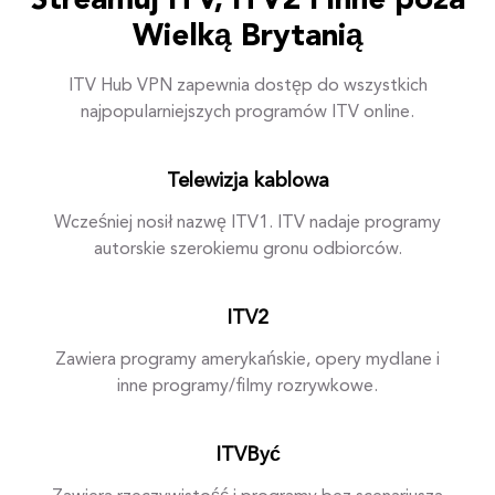
Streamuj ITV, ITV2 i inne poza
Wielką Brytanią
ITV Hub VPN zapewnia dostęp do wszystkich
najpopularniejszych programów ITV online.
Telewizja kablowa
Wcześniej nosił nazwę ITV1. ITV nadaje programy
autorskie szerokiemu gronu odbiorców.
ITV2
Zawiera programy amerykańskie, opery mydlane i
inne programy/filmy rozrywkowe.
ITVByć