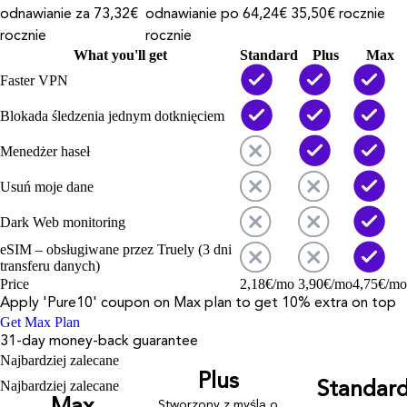
odnawianie za 73,32€
odnawianie po 64,24€
35,50€ rocznie
rocznie
rocznie
What you'll get
Standard
Plus
Max
Faster VPN
Blokada śledzenia jednym dotknięciem
Menedżer haseł
Usuń moje dane
Dark Web monitoring
eSIM – obsługiwane przez Truely (3 dni
transferu danych)
Price
2,18
€
/mo
3,90
€
/mo
4,75
€
/mo
Apply '
Pure10
' coupon on
Max
plan to get 10% extra on top
Get Max Plan
31-day money-back guarantee
Najbardziej zalecane
Plus
Najbardziej zalecane
Standar
Stworzony z myślą o