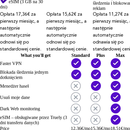
eSIM (3 GB na 30
śledzenia i blokowa
dni)
reklam
Opłata 17,36€ za
Opłata 15,62€ za
Opłata 11,27€ za
pierwszy miesiąc, a
pierwszy miesiąc,, a
pierwszy miesiąc, 
następnie
następnie
następnie
automatycznie
automatycznie
automatycznie
odnowi się po
odnowi się po
odnawia się po
standardowej cenie.
standardowej cenie.
standardowej ceni
What you'll get
Standard
Plus
Max
Faster VPN
Blokada śledzenia jednym
dotknięciem
Menedżer haseł
Usuń moje dane
Dark Web monitoring
eSIM – obsługiwane przez Truely (3
dni transferu danych)
Price
12,36
€
/mo
15,36
€
/mo
18,51
€
/mo