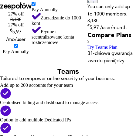
zespołów
You can only add up
Pay Annually
27% off
to 1000 members.
Zarządzanie do 1000
8,18
€
8,18
€
kont
27% off
€
5,97
/user/month
€
Płynne i
5,97
Compare Plans
scentralizowane konta
/mo/user
rozliczeniowe
Try Teams Plan
Pay Annually
31-dniowa gwarancja
zwrotu pieniędzy
Teams
Tailored to empower online security of your business.
Add up to 200 accounts for your team
Centralised billing and dashboard to manage access
Option to add multiple Dedicated IPs