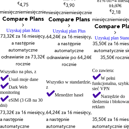
81% off
+4 miesi
€
€
4,75
11,37
€
3,90
€
miesięcznie
miesięcznie
miesięcznie
miesięcznie
2,18
Compare Plans
Compare Plans
miesięcznie
miesię
Compare Pl
Uzyskaj plan Max
Uzyskaj plan Plus
73,32€ za 16 miesięcy,
64,24€ za 16 miesięcy,
Uzyskaj plan Stan
a następnie
a następnie
35,50€ za 16 mies
automatyczne
automatyczne
automatycznie si
odnawianie za 73,32€
odnawianie po 64,24€
35,50€ roczni
rocznie
rocznie
Co zawiera:
Wszystko na plus, z
W pełni
Usuń moje dane
Wszystko w standardzie,
funkcjonalna, szybk
Dark Web
z
sieć VPN
monitoring
Menedżer haseł
Narzędzie do
eSIM (3 GB na 30
śledzenia i blokowa
dni)
reklam
73,32€ za 16 miesięcy,
64,24€ za 16 miesięcy,
a następnie
a następnie
35,50€ za 16 mies
automatyczne
automatyczne
automatycznie się