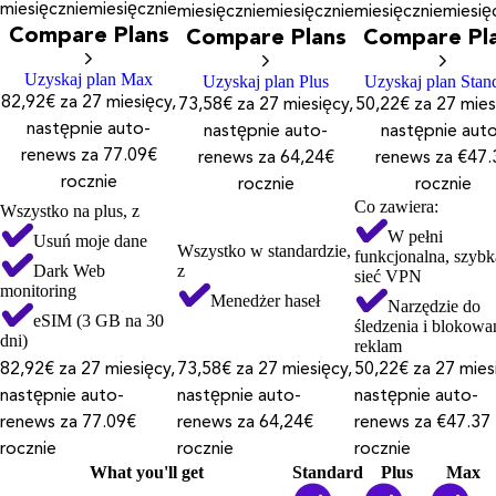
miesięcznie
miesięcznie
miesięcznie
miesięcznie
miesięcznie
miesię
Compare Plans
Compare Plans
Compare Pl
Uzyskaj plan Max
Uzyskaj plan Plus
Uzyskaj plan Stan
82,92€ za 27 miesięcy,
73,58€ za 27 miesięcy,
50,22€ za 27 mies
następnie auto-
następnie auto-
następnie aut
renews za 77.09€
renews za 64,24€
renews za €47.
rocznie
rocznie
rocznie
Co zawiera:
Wszystko na plus, z
W pełni
Usuń moje dane
Wszystko w standardzie,
funkcjonalna, szybk
Dark Web
z
sieć VPN
monitoring
Menedżer haseł
Narzędzie do
eSIM (3 GB na 30
śledzenia i blokowa
dni)
reklam
82,92€ za 27 miesięcy,
73,58€ za 27 miesięcy,
50,22€ za 27 mies
następnie auto-
następnie auto-
następnie auto-
renews za 77.09€
renews za 64,24€
renews za €47.37
rocznie
rocznie
rocznie
What you'll get
Standard
Plus
Max