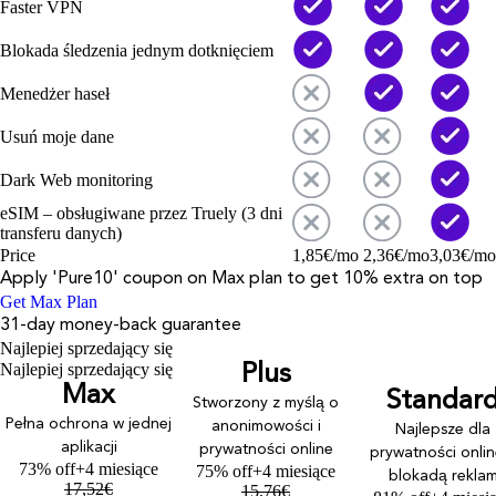
Faster VPN
Blokada śledzenia jednym dotknięciem
Menedżer haseł
Usuń moje dane
Dark Web monitoring
eSIM – obsługiwane przez Truely (3 dni
transferu danych)
Price
1,85
€
/mo
2,36
€
/mo
3,03
€
/mo
Apply '
Pure10
' coupon on
Max
plan to get 10% extra on top
Get Max Plan
31-day money-back guarantee
Najlepiej sprzedający się
Najlepiej sprzedający się
Plus
Max
Standar
Stworzony z myślą o
Pełna ochrona w jednej
anonimowości i
Najlepsze dla
aplikacji
prywatności online
prywatności onlin
73% off
+4 miesiące
75% off
+4 miesiące
blokadą rekla
17,52
€
15,76
€