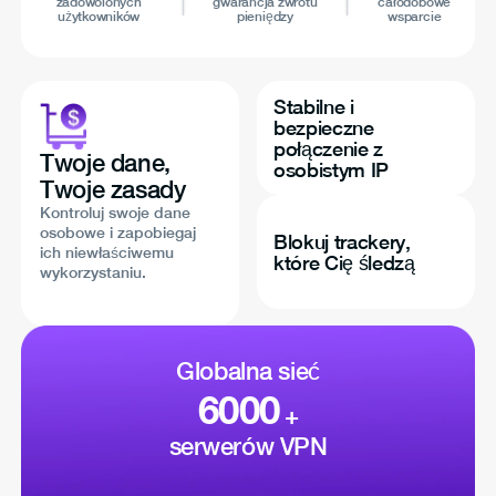
zadowolonych
gwarancja zwrotu
całodobowe
użytkowników
pieniędzy
wsparcie
Stabilne i
bezpieczne
połączenie z
Twoje dane,
osobistym IP
Twoje zasady
Kontroluj swoje dane
osobowe i zapobiegaj
Blokuj trackery,
ich niewłaściwemu
które Cię śledzą
wykorzystaniu.
Globalna sieć
6000
+
serwerów VPN