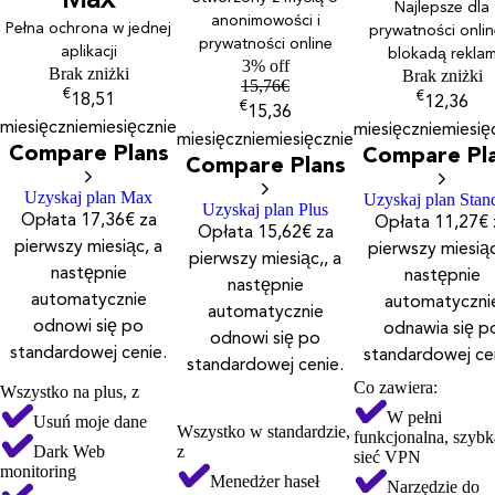
Max
Najlepsze dla
anonimowości i
Pełna ochrona w jednej
prywatności onlin
prywatności online
aplikacji
blokadą rekla
3% off
Brak zniżki
Brak zniżki
15,76
€
€
€
18,51
12,36
€
15,36
miesięcznie
miesięcznie
miesięcznie
miesię
miesięcznie
miesięcznie
Compare Plans
Compare Pl
Compare Plans
Uzyskaj plan Max
Uzyskaj plan Stan
Uzyskaj plan Plus
Opłata 17,36€ za
Opłata 11,27€ 
Opłata 15,62€ za
pierwszy miesiąc, a
pierwszy miesiąc
pierwszy miesiąc,, a
następnie
następnie
następnie
automatycznie
automatyczni
automatycznie
odnowi się po
odnawia się p
odnowi się po
standardowej cenie.
standardowej ce
standardowej cenie.
Co zawiera:
Wszystko na plus, z
W pełni
Usuń moje dane
Wszystko w standardzie,
funkcjonalna, szybk
Dark Web
z
sieć VPN
monitoring
Menedżer haseł
Narzędzie do