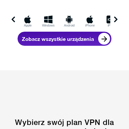
Apple
Windows
Android
iPhone
iPad
C
Zobacz wszystkie urządzenia
Wybierz swój plan VPN dla