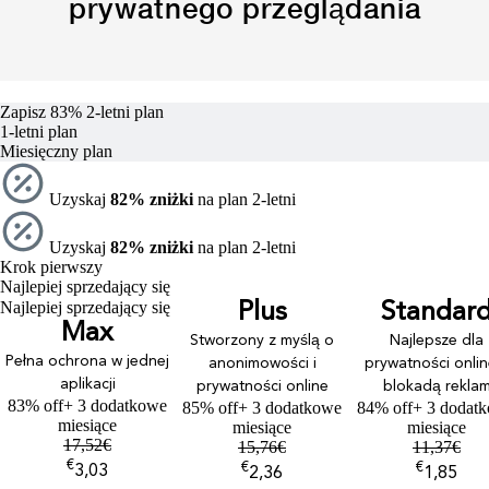
prywatnego przeglądania
Zapisz 83%
2-letni plan
1-letni plan
Miesięczny plan
Uzyskaj
82% zniżki
na plan 2-letni
Uzyskaj
82% zniżki
na plan 2-letni
Krok pierwszy
Najlepiej sprzedający się
Najlepiej sprzedający się
Plus
Standar
Max
Stworzony z myślą o
Najlepsze dla
Pełna ochrona w jednej
anonimowości i
prywatności onlin
aplikacji
prywatności online
blokadą rekla
83% off
+ 3 dodatkowe
85% off
+ 3 dodatkowe
84% off
+ 3 dodat
miesiące
miesiące
miesiące
17,52
€
15,76
€
11,37
€
€
€
€
3,03
2,36
1,85