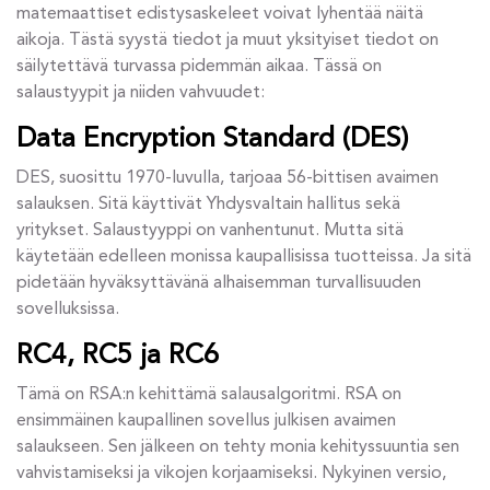
matemaattiset edistysaskeleet voivat lyhentää näitä
aikoja. Tästä syystä tiedot ja muut yksityiset tiedot on
säilytettävä turvassa pidemmän aikaa. Tässä on
salaustyypit ja niiden vahvuudet:
Data Encryption Standard (DES)
DES, suosittu 1970-luvulla, tarjoaa 56-bittisen avaimen
salauksen. Sitä käyttivät Yhdysvaltain hallitus sekä
yritykset. Salaustyyppi on vanhentunut. Mutta sitä
käytetään edelleen monissa kaupallisissa tuotteissa. Ja sitä
pidetään hyväksyttävänä alhaisemman turvallisuuden
sovelluksissa.
RC4, RC5 ja RC6
Tämä on RSA:n kehittämä salausalgoritmi. RSA on
ensimmäinen kaupallinen sovellus julkisen avaimen
salaukseen. Sen jälkeen on tehty monia kehityssuuntia sen
vahvistamiseksi ja vikojen korjaamiseksi. Nykyinen versio,