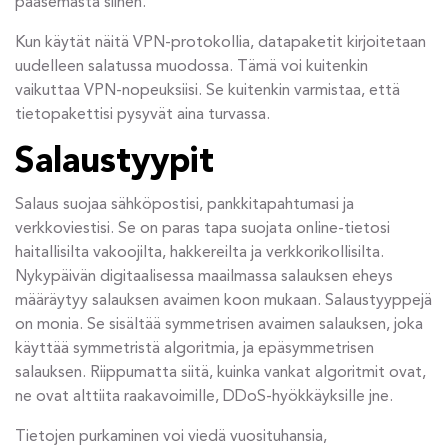
pääsemästä siihen.
Kun käytät näitä VPN-protokollia, datapaketit kirjoitetaan
uudelleen salatussa muodossa. Tämä voi kuitenkin
vaikuttaa VPN-nopeuksiisi. Se kuitenkin varmistaa, että
tietopakettisi pysyvät aina turvassa.
Salaustyypit
Salaus suojaa sähköpostisi, pankkitapahtumasi ja
verkkoviestisi. Se on paras tapa suojata online-tietosi
haitallisilta vakoojilta, hakkereilta ja verkkorikollisilta.
Nykypäivän digitaalisessa maailmassa salauksen eheys
määräytyy salauksen avaimen koon mukaan. Salaustyyppejä
on monia. Se sisältää symmetrisen avaimen salauksen, joka
käyttää symmetristä algoritmia, ja epäsymmetrisen
salauksen. Riippumatta siitä, kuinka vankat algoritmit ovat,
ne ovat alttiita raakavoimille, DDoS-hyökkäyksille jne.
Tietojen purkaminen voi viedä vuosituhansia,