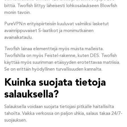
bittiä. Twofish liittyy läheisesti lohkosalaukseen Blowfish
monin tavoin.
PureVPN:n erityispiirteisiin kuuluvat valmiiksi lasketut
avainriippuvaiset S-laatikot ja monimutkainen
avainaikataulu.
Twofish lainaa elementtejä myös muista malleista.
Twofishilla on myös Feistel-rakenne, kuten DES. Twofish
käyttää myös suurimman etäisyyden erotettavaa matriisia.
Se on erittäin hyödyllinen turvallisuuden kannalta.
Kuinka suojata tietoja
salauksella?
Salauksella voidaan suojata tietojasi pitkälle haitallisilta
tahoilta. Vaikka verkossa on paljon uhkia, salaus takaa 24/7-
suojauksen.