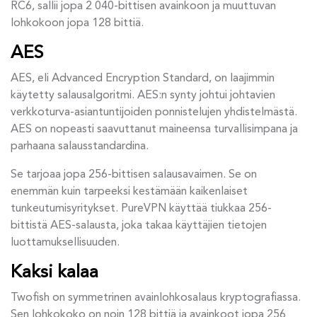
RC6, sallii jopa 2 040-bittisen avainkoon ja muuttuvan
lohkokoon jopa 128 bittiä.
AES
AES, eli Advanced Encryption Standard, on laajimmin
käytetty salausalgoritmi. AES:n synty johtui johtavien
verkkoturva-asiantuntijoiden ponnistelujen yhdistelmästä.
AES on nopeasti saavuttanut maineensa turvallisimpana ja
parhaana salausstandardina.
Se tarjoaa jopa 256-bittisen salausavaimen. Se on
enemmän kuin tarpeeksi kestämään kaikenlaiset
tunkeutumisyritykset. PureVPN käyttää tiukkaa 256-
bittistä AES-salausta, joka takaa käyttäjien tietojen
luottamuksellisuuden.
Kaksi kalaa
Twofish on symmetrinen avainlohkosalaus kryptografiassa.
Sen lohkokoko on noin 128 bittiä ja avainkoot jopa 256