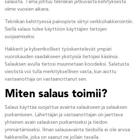
salausta. Tämä johtuu tekniikan jatkuvasta kehityksestä
viime vuosien aikana.
Tekniikan kehittyessä painopiste siirtyi verkkohakkerointiin.
Siellä salaus tulee käyttöön käyttäjien tietojen
suojaamiseksi.
Hakkerit ja kyberrikolliset työskentelevät ympäri
vuorokauden saadakseen yksityisiä tietojasi käsiinsä.
Salauksen avulla tietosi muunnetaan koodeiksi. Salatusta
viestistä voi tulla merkityksellinen vasta, kun aiottu
vastaanottaja on vastaanottanut sen.
Miten salaus toimii?
Salaus käyttää suojattua avainta salaukseen ja salauksen
purkamiseen. Lähettäjän ja vastaanottajan on jaettava
yhteinen avain salauksen purkamiseksi ja tiedon
ymmärtämiseksi. Ilman salausavainta tiedoilla ei ole arvoa
hakkereille, joka on saanut ne jollain tavalla.