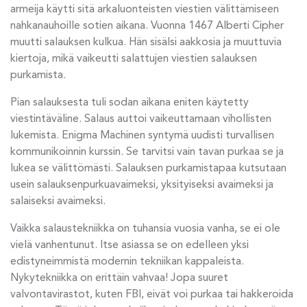
armeija käytti sitä arkaluonteisten viestien välittämiseen
nahkanauhoille sotien aikana. Vuonna 1467 Alberti Cipher
muutti salauksen kulkua. Hän sisälsi aakkosia ja muuttuvia
kiertoja, mikä vaikeutti salattujen viestien salauksen
purkamista.
Pian salauksesta tuli sodan aikana eniten käytetty
viestintäväline. Salaus auttoi vaikeuttamaan vihollisten
lukemista. Enigma Machinen syntymä uudisti turvallisen
kommunikoinnin kurssin. Se tarvitsi vain tavan purkaa se ja
lukea se välittömästi. Salauksen purkamistapaa kutsutaan
usein salauksenpurkuavaimeksi, yksityiseksi avaimeksi ja
salaiseksi avaimeksi.
Vaikka salaustekniikka on tuhansia vuosia vanha, se ei ole
vielä vanhentunut. Itse asiassa se on edelleen yksi
edistyneimmistä modernin tekniikan kappaleista.
Nykytekniikka on erittäin vahvaa! Jopa suuret
valvontavirastot, kuten FBI, eivät voi purkaa tai hakkeroida