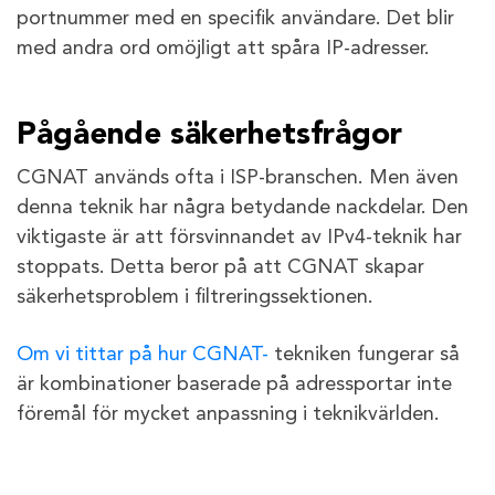
portnummer med en specifik användare. Det blir
med andra ord omöjligt att spåra IP-adresser.
Pågående säkerhetsfrågor
CGNAT används ofta i ISP-branschen. Men även
denna teknik har några betydande nackdelar. Den
viktigaste är att försvinnandet av IPv4-teknik har
stoppats. Detta beror på att CGNAT skapar
säkerhetsproblem i filtreringssektionen.
Om vi tittar på hur CGNAT-
tekniken fungerar så
är kombinationer baserade på adressportar inte
föremål för mycket anpassning i teknikvärlden.
Som ett resultat anses all IPv4-stödd
Internetdistribution och åtkomst vara mycket