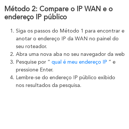
Método 2: Compare o IP WAN e o
endereço IP público
Siga os passos do Método 1 para encontrar e
anotar o endereço IP da WAN no painel do
seu roteador.
Abra uma nova aba no seu navegador da web
Pesquise por “
qual é meu endereço IP
” e
pressione Enter.
Lembre-se do endereço IP público exibido
nos resultados da pesquisa.
Se o IP da WAN e o endereço IP público
forem diferentes, isso indica que seu ISP está
usando CGNAT.
Se eles corresponderem, sua conexão
provavelmente tem um endereço IP público