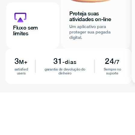
Proteja suas
atividades on-line
Um aplicativo para
Fluxo sem
proteger sua pegada
limites
digital.
3
31
24
M+
-dias
/7
satisfied
garantia de devolução do
Sempre no
users
dinheiro
suporte