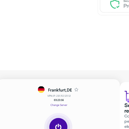
S
r
Co
pe
el