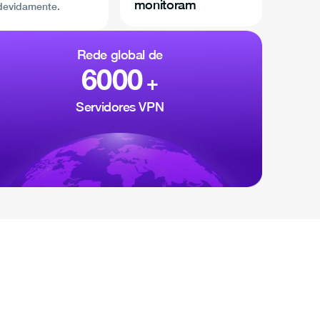
monitoram
devidamente.
Rede global de
6000
+
Servidores VPN