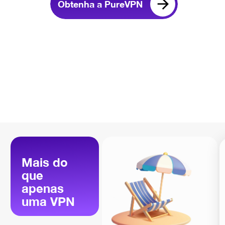
Obtenha a PureVPN
Mais do
que
apenas
uma VPN