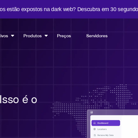
os estão expostos na dark web? Descubra em 30 segundo
tivos
Produtos
Preços
Servidores
Isso é o