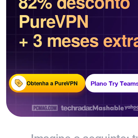
82% desconto
PureVPN
+ 3 meses extr
Obtenha a PureVPN
Plano Try Team