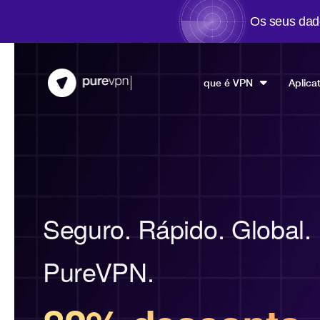
Os seus dad
que é VPN
Aplica
Seguro. Rápido. Global. 
PureVPN.