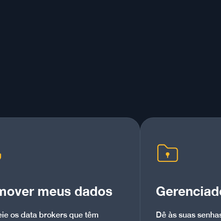
mover meus dados
Gerenciad
eie os data brokers que têm
Dê às suas senhas