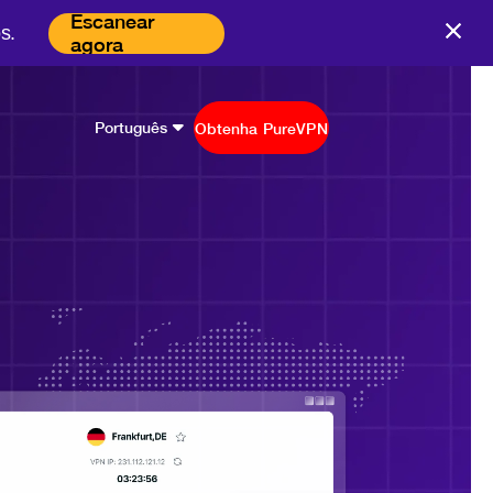
Escanear
s.
agora
Português
Obtenha PureVPN