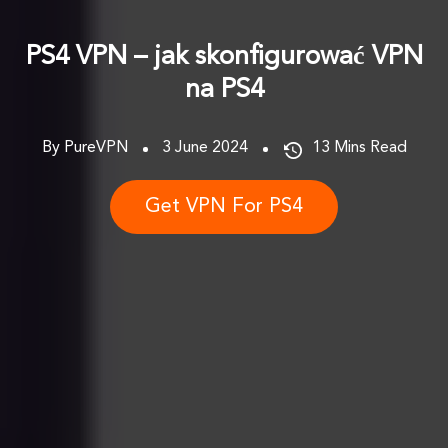
PS4 VPN – jak skonfigurować VPN
na PS4
By PureVPN
3 June 2024
13
Mins Read
Get VPN For PS4