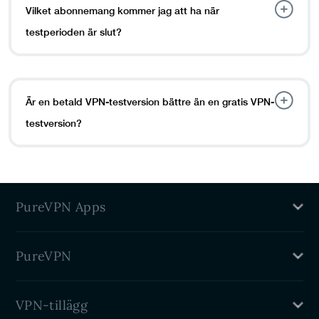
Vilket abonnemang kommer jag att ha när
testperioden är slut?
Är en betald VPN-testversion bättre än en gratis VPN-
testversion?
PureVPN Apps
Mac VPN
PureVPN
Windows VPN
Linux VPN
Vad är ett VPN?
iPhone VPN
VPN-tillägg
Fördelar