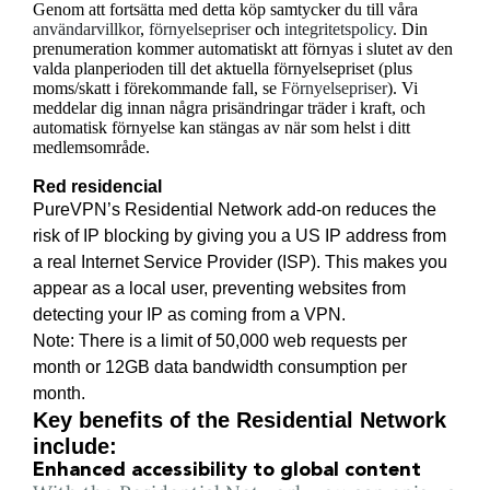
Genom att fortsätta med detta köp samtycker du till våra
användarvillkor
,
förnyelsepriser
och
integritetspolicy
. Din
prenumeration kommer automatiskt att förnyas i slutet av den
valda planperioden till det aktuella förnyelsepriset (plus
moms/skatt i förekommande fall, se
Förnyelsepriser
). Vi
meddelar dig innan några prisändringar träder i kraft, och
automatisk förnyelse kan stängas av när som helst i ditt
medlemsområde.
Red residencial
PureVPN’s Residential Network add-on reduces the
risk of IP blocking by giving you a US IP address from
a real Internet Service Provider (ISP). This makes you
appear as a local user, preventing websites from
detecting your IP as coming from a VPN.
Note: There is a limit of 50,000 web requests per
month or 12GB data bandwidth consumption per
month.
Key benefits of the Residential Network
include:
Enhanced accessibility to global content