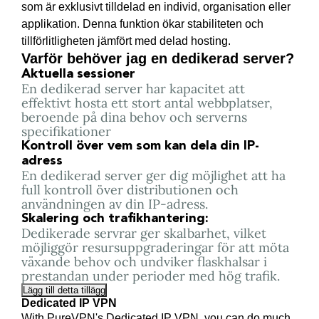
som är exklusivt tilldelad en individ, organisation eller
applikation. Denna funktion ökar stabiliteten och
tillförlitligheten jämfört med delad hosting.
Varför behöver jag en dedikerad server?
Aktuella sessioner
En dedikerad server har kapacitet att
effektivt hosta ett stort antal webbplatser,
beroende på dina behov och serverns
specifikationer
Kontroll över vem som kan dela din IP-
adress
En dedikerad server ger dig möjlighet att ha
full kontroll över distributionen och
användningen av din IP-adress.
Skalering och trafikhantering:
Dedikerade servrar ger skalbarhet, vilket
möjliggör resursuppgraderingar för att möta
växande behov och undviker flaskhalsar i
prestandan under perioder med hög trafik.
Lägg till detta tillägg
Dedicated IP VPN
With PureVPN's Dedicated IP VPN, you can do much