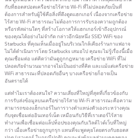
นั้น ดูเหมือนว่า ความสะดวกสบายมาในราคา เหตุผลเดียวกัน
กับที่ฮอตสปอตเครือข่ายไร้สาย Wi-Fi ที่ไม่ปลอดภัยเป็นที่
ต้องการสำหรับผู้ใช้คือสิ่งที่ดึงดูดแฮกเกอร์ เนื่องจากเครือข่าย
ไร้สาย Wi-Fi สาธารณะไม่ต้องการการรับรองความถูกต้อง
หรือรหัสผ่านใดๆ ที่สร้างโอกาสให้แฮกเกอร์เข้าถึงอุปกรณ์
ของคุณได้อย่างไม่จำกัด กล่าวอีกนัยหนึ่ง SSID WiFi ของ
Starbucks ที่คุณเห็นเมื่ออยู่ในบริเวณใกล้เคียงร้านกาแฟอาจ
ไม่ได้ดำเนินการโดย Starbucks เสมอไป คุณจะไม่รู้เรื่องนี้เมื่อ
คุณเชื่อมต่อ แต่คิดว่ามันดูถูกกฎหมาย เครือข่าย WiFi ที่ไม่
ปลอดภัยจำนวนมากอาจไม่เป็นอย่างที่คิด และแม้แต่เครือข่าย
WiFi สาธารณะที่ปลอดภัยอื่นๆ บางเครือข่ายก็อาจเป็น
อันตรายได้
แต่ทำไมเราต้องสนใจ? ความเสี่ยงที่ใหญ่ที่สุดที่เกี่ยวข้องกับ
การรับส่งข้อมูลบนเครือข่ายไร้สาย Wi-Fi สาธารณะคือความ
สามารถของแฮ็กเกอร์ในการวางตำแหน่งตัวเองระหว่างคุณ
กับจุดเชื่อมต่ออินเทอร์เน็ต เหมือนกับวิธีที่เราเตอร์ไร้สาย
ทำงานเพื่อเชื่อมต่อแล็ปท็อปของคุณกับเวิลด์ไวด์เว็บที่ใหญ่
กว่า เมื่อเครือข่ายถูกบุกรุก แทนที่จะพูดคุยโดยตรงกับฮอตส