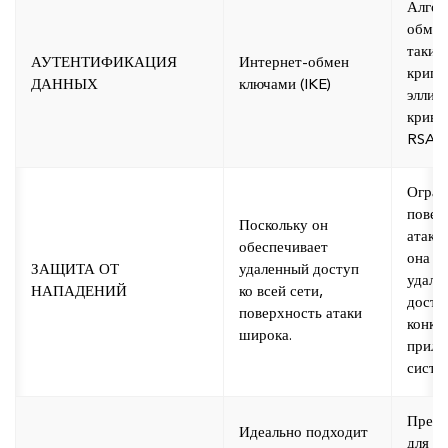
Алго
обмен
такие 
АУТЕНТИФИКАЦИЯ
Интернет-обмен
крипт
ДАННЫХ
ключами (IKE)
эллип
кривы
RSA.
Огран
повер
Поскольку он
атаки
обеспечивает
она о
ЗАЩИТА ОТ
удаленный доступ
удале
НАПАДЕНИЙ
ко всей сети,
досту
поверхность атаки
конкр
широка.
прило
систе
Предп
Идеально подходит
для д