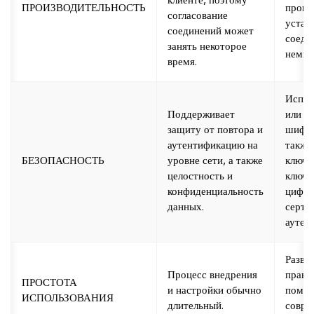
клиенте, поэтому
ПРОИЗВОДИТЕЛЬНОСТЬ
проце
согласование
устан
соединений может
соеди
занять некоторое
немно
время.
Испол
Поддерживает
или T
защиту от повтора и
шифро
аутентификацию на
также
БЕЗОПАСНОСТЬ
уровне сети, а также
ключи
целостность и
ключи
конфиденциальность
цифр
данных.
серти
аутен
Разве
Процесс внедрения
практ
ПРОСТОТА
и настройки обычно
помо
ИСПОЛЬЗОВАНИЯ
длительный.
совре