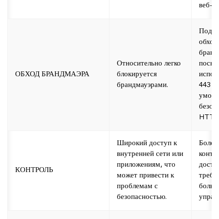
веб-б
Подхо
обход
бранд
Относительно легко
поско
ОБХОД БРАНДМАЭРА
блокируется
испол
брандмауэрами.
443 —
умолч
безоп
HTTPS
Широкий доступ к
Более
внутренней сети или
контр
приложениям, что
досту
КОНТРОЛЬ
может привести к
требу
проблемам с
больш
безопасностью.
управ