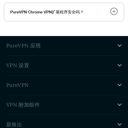
PureVPN Chrome VPN扩展程序安全吗？
PureVPN 应用
Mac VPN
VPN 设置
Windows VPN
Linux VPN
路由器 VPN
iPhone VPN
PureVPN
Android VPN
VPN Chrome 扩展
VPN是什么
VPN 附加组件
VPN Firefox 扩展
好处
Android TV VPN
专用 IP
Firestick TV VPN
新推出
端口转发