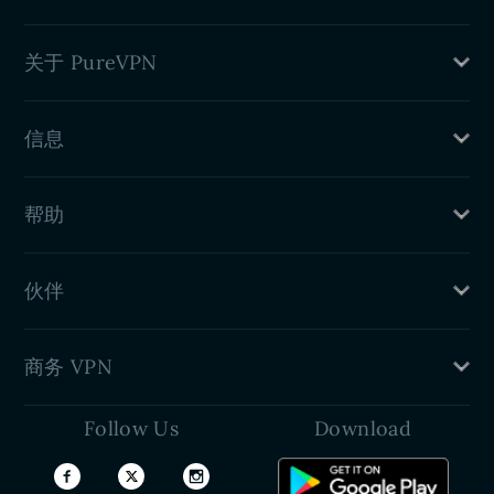
PureSquare
关于 PureVPN
PureKeep
PureCrypt
价格
PureScan
信息
功能
PureVPN 评论
隐私政策
帮助
退款政策
服务条款
支持中心
新闻发布室
伙伴
VPN 设置指南
联系我们
介绍朋友
商务 VPN
VPN 联盟计划
学生优惠
Follow Us
Download
PureDome
开发人员 (API)
White Label VPN