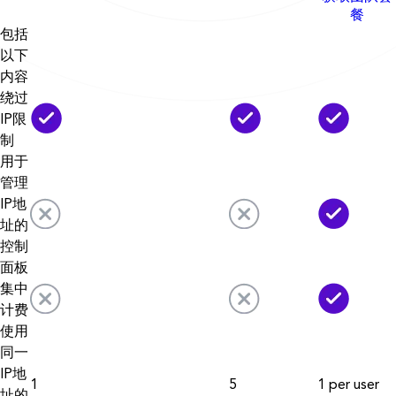
餐
包括
以下
内容
绕过
IP限
制
用于
管理
IP地
址的
控制
面板
集中
计费
使用
同一
IP地
1
5
1 per user
址的