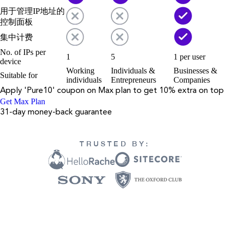
用于管理IP地址的
控制面板
集中计费
No. of IPs per
1
5
1 per user
device
Working
Individuals &
Businesses &
Suitable for
individuals
Entrepreneurs
Companies
Apply '
Pure10
' coupon on
Max
plan to get 10% extra on top
Get Max Plan
31-day money-back guarantee
TRUSTED BY: