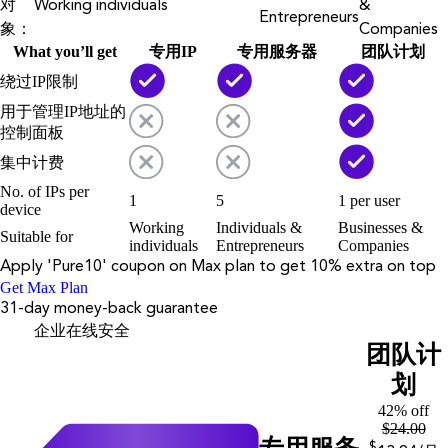
对
Working individuals
&
Entrepreneurs
象：
Companies
What you’ll get
专用IP
专用服务器
团队计划
绕过IP限制
用于管理IP地址的
控制面板
集中计费
No. of IPs per
1
5
1 per user
device
Working
Individuals &
Businesses &
Suitable for
individuals
Entrepreneurs
Companies
Apply '
Pure10
' coupon on
Max
plan to get 10% extra on top
Get Max Plan
31-day money-back guarantee
企业在线安全
团队计
划
42% off
$
24.00
$