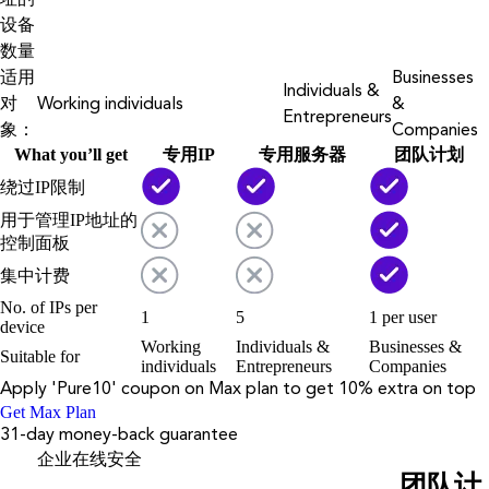
设备
数量
适用
Businesses
Individuals &
对
Working individuals
&
Entrepreneurs
象：
Companies
What you’ll get
专用IP
专用服务器
团队计划
绕过IP限制
用于管理IP地址的
控制面板
集中计费
No. of IPs per
1
5
1 per user
device
Working
Individuals &
Businesses &
Suitable for
individuals
Entrepreneurs
Companies
Apply '
Pure10
' coupon on
Max
plan to get 10% extra on top
Get Max Plan
31-day money-back guarantee
企业在线安全
团队计