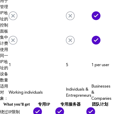
用于
管理
IP地
址的
控制
面板
集中
计费
使用
同一
IP地
1
5
1 per user
址的
设备
数量
适用
Businesses
Individuals &
对
Working individuals
&
Entrepreneurs
象：
Companies
What you’ll get
专用IP
专用服务器
团队计划
绕过IP限制