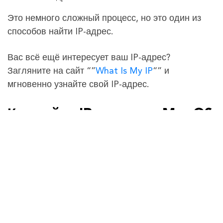
Это немного сложный процесс, но это один из
способов найти IP-адрес.
Вас всё ещё интересует ваш IP-адрес?
Загляните на сайт “”
What Is My IP
“” и
мгновенно узнайте свой IP-адрес.
Как найти IP-адрес на Mac OS
X и выше
Нажмите на логотип Apple в верхнем левом
углу, выберите “Настройки системы”.
В настройках системы выберите “”Сеть””.
В окне настроек сети нажмите на порт сети
(например, Ethernet, AirPort и Wi-Fi). Если вы
подключены к Интернету, вы увидите свой IP-