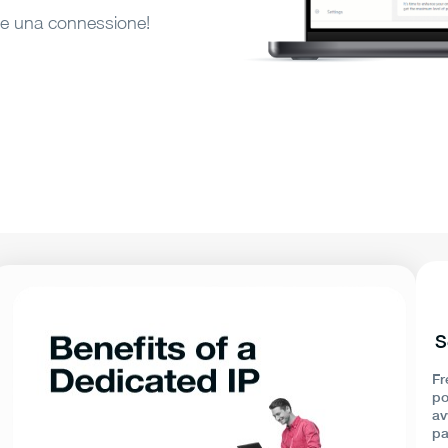
lire una connessione!
S
Fr
po
av
pa