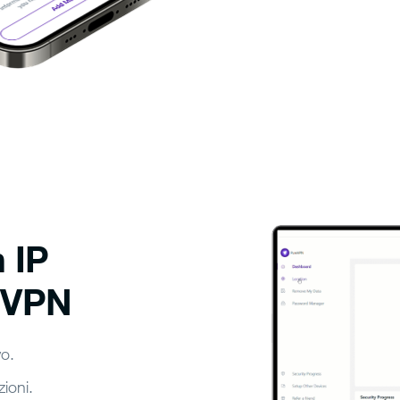
 IP
eVPN
vo.
zioni.