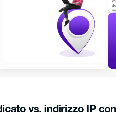
ve
de
un
icato vs. indirizzo IP co