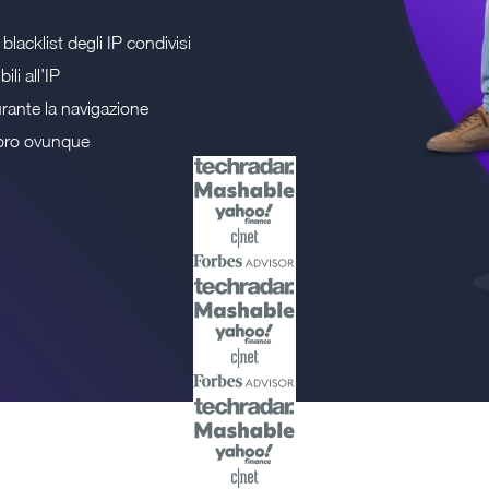
blacklist degli IP condivisi
li all’IP
rante la navigazione
avoro ovunque