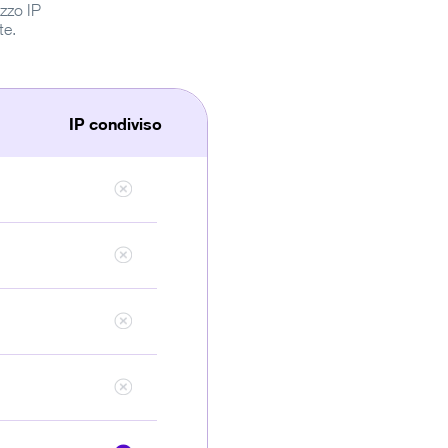
izzo IP
te.
IP condiviso