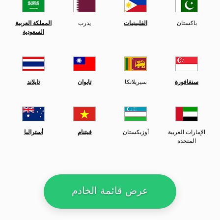
باكستان
الفلبينيات
يدرب
المملكة العربية
السعودية
سنغافورة
سيريلانكا
تايوان
تايلاند
الإمارات العربية
أوزبكستان
فيتنام
أستراليا
المتحدة
عرض قائمة الخادم