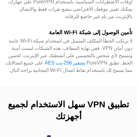
أوقات الاضطرابات السياسية. باستخدام PureVPN على جهازك،
يمكنك تغيير موقعك الافتراضي ببضع نقرات فقط والاتصال
بالإنترنت من بلد غير خاضع للرقابة.
تأمين الوصول إلى شبكة Wi-Fi العامة
لا ترتكب الخطأ المكلف المتمثل في استخدام شبكة Wi-Fi عامة
دون أمان VPN. ففي نهاية المطاف، هذه الشبكات ليست آمنة
وتسمح لأي شخص بالتجسس على أنشطتك عبر الإنترنت. لحسن
الحظ، تطبق PureVPN
تشفير 256-بت AES
على جميع اتصالاتك،
مما يسمح لك باستخدام نقاط اتصال Wi-Fi المجانية براحة البال.
تطبيق VPN سهل الاستخدام لجميع
أجهزتك