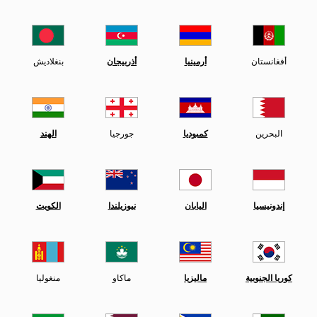
أفغانستان
أرمينيا
أذربيجان
بنغلاديش
البحرين
كمبوديا
جورجيا
الهند
إندونيسيا
اليابان
نيوزيلندا
الكويت
كوريا الجنوبية
ماليزيا
ماكاو
منغوليا