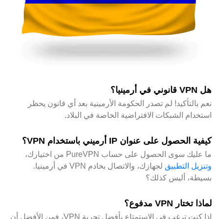
هل VPN قانوني في أرمينيا؟
نعم بالتأكيد! لم تصدر الحكومة الأرمينية بعد أي قانون يحظر
استخدام الشبكات الافتراضية الخاصة في البلاد.
كيفية الحصول على عنوان IP أرميني باستخدام VPN؟
ما عليك سوى الحصول على حساب PureVPN من اختيارك،
وتنزيل التطبيق
لجهازك، والاتصال بخادم VPN في أرمينيا.
بسيطة، أليس كذلك؟
لماذا تختار VPN مدفوع؟
إذا كنت ترغب في الاستمتاع بأفضل تجربة VPN، فمن الأفضل أن