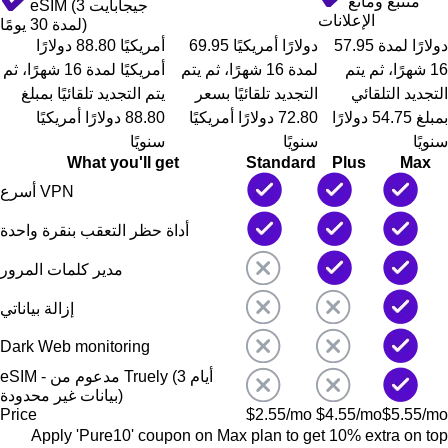
متتبع ومانع
eSIM (3 جيجابايت
الإعلانات
لمدة 30 يومًا)
57.95 دولارًا لمدة
69.95 دولارًا أمريكيًا
أمريكيًا 88.80 دولارًا
16 شهرًا، ثم يتم
لمدة 16 شهرًا، ثم يتم
أمريكيًا لمدة 16 شهرًا، ثم
التجديد التلقائي
التجديد تلقائيًا بسعر
يتم التجديد تلقائيًا بمبلغ
بمبلغ 54.75 دولارًا
72.80 دولارًا أمريكيًا
88.80 دولارًا أمريكيًا
سنويًا
سنويًا
سنويًا
What you'll get
Standard
Plus
Max
أسرع VPN
أداة حظر التعقب بنقرة واحدة
مدير كلمات المرور
إزالة بياناتي
Dark Web monitoring
eSIM - مدعوم من Truely (3 أيام
بيانات غير محدودة)
Price
$
2.55
/mo
$
4.55
/mo
$
5.55
/mo
Apply '
Pure10
' coupon on
Max
plan to get 10% extra on top