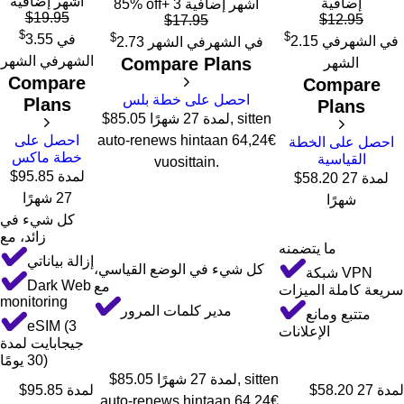
أشهر إضافية
إضافية
+ 3 أشهر إضافية
85% off
$
19.95
$
12.95
$
17.95
$
$
$
في
3.55
في الشهر
في
2.15
في الشهر
في الشهر
2.73
الشهر
في الشهر
Compare Plans
الشهر
Compare
Compare
احصل على خطة بلس
Plans
Plans
$85.05 لمدة 27 شهرًا, sitten
auto-renews hintaan 64,24€
احصل على
احصل على الخطة
خطة ماكس
القياسية
vuosittain.
$95.85 لمدة
$58.20 لمدة 27
27 شهرًا
شهرًا
كل شيء في
زائد، مع
ما يتضمنه
إزالة بياناتي
كل شيء في الوضع القياسي،
شبكة VPN
Dark Web
مع
سريعة كاملة الميزات
monitoring
مدير كلمات المرور
متتبع ومانع
eSIM (3
الإعلانات
جيجابايت لمدة
30 يومًا)
$85.05 لمدة 27 شهرًا, sitten
$58.20 لمدة 27
$95.85 لمدة
auto-renews hintaan 64,24€