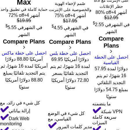
على الإنترنت مع أداة
Max
صُمم لإخفاء الهوية
حظر الإعلانات
حماية كاملة في تطبيق واحد
والخصوصية على الإنترنت
+4 أشهر
80% off
+4 أشهر
72% off
+4 أشهر
75% off
$
12.95
$
19.95
$
17.95
$
في الشهر
في
2.55
$
$
في الشهر
في
5.55
في الشهر
في
4.55
الشهر
الشهر
الشهر
Compare
Compare Plans
Compare Plans
Plans
احصل على خطة ماكس
احصل على خطة بلس
احصل على الخطة
أمريكيًا 88.80 دولارًا
69.95 دولارًا أمريكيًا
القياسية
أمريكيًا لمدة 16 شهرًا، ثم
لمدة 16 شهرًا، ثم يتم
57.95 دولارًا لمدة
يتم التجديد تلقائيًا بمبلغ
التجديد تلقائيًا بسعر
16 شهرًا، ثم يتم
88.80 دولارًا أمريكيًا
72.80 دولارًا أمريكيًا
التجديد التلقائي
سنويًا
سنويًا
بمبلغ 54.75 دولارًا
سنويًا
كل شيء في زائد، مع
ما يتضمنه
إزالة بياناتي
شبكة VPN
كل شيء في الوضع
سريعة كاملة
Dark Web
القياسي، مع
الميزات
monitoring
مدير كلمات المرور