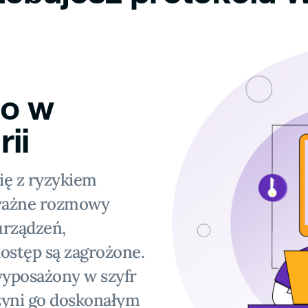
wo w
ii
ię z ryzykiem
 ważne rozmowy
urządzeń,
ostęp są zagrożone.
wyposażony w szyfr
zyni go doskonałym