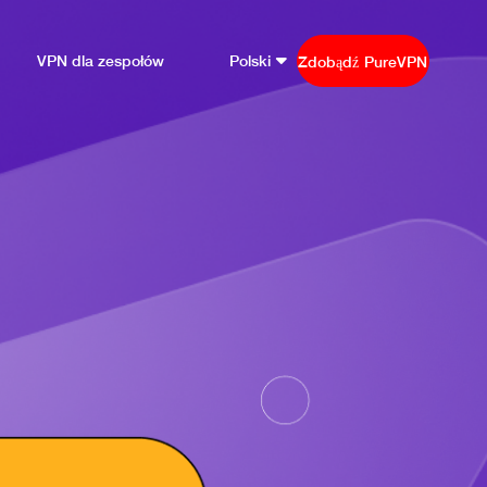
VPN dla zespołów
Polski
Zdobądź PureVPN