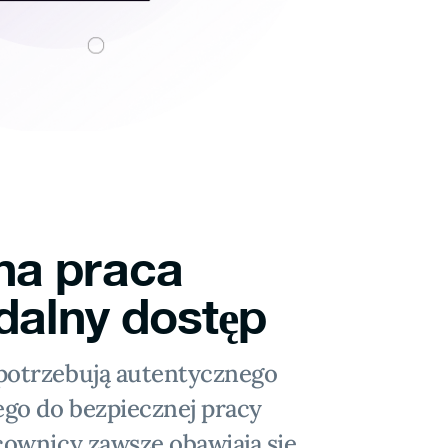
na praca
zdalny dostęp
 potrzebują autentycznego
ego do bezpiecznej pracy
acownicy zawsze obawiają się