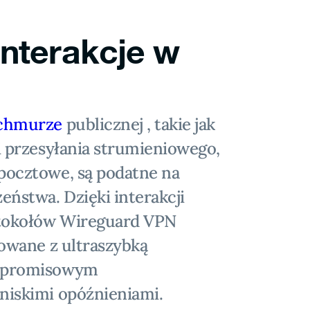
nterakcje w
 chmurze
publicznej , takie jak
i przesyłania strumieniowego,
pocztowe, są podatne na
eństwa. Dzięki interakcji
tokołów Wireguard VPN
zowane z ultraszybką
ompromisowym
niskimi opóźnieniami.