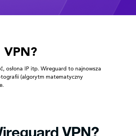
d VPN?
ć, osłona IP itp. Wireguard to najnowsza
yptografii (algorytm matematyczny
e.
Wireguard VPN?