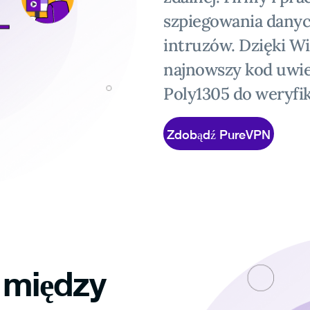
szpiegowania dany
intruzów. Dzięki W
najnowszy kod uwie
Poly1305 do weryfik
Zdobądź PureVPN
 między