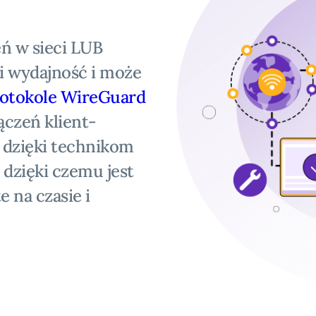
eń w sieci LUB
i wydajność i może
otokole WireGuard
ączeń klient-
i dzięki technikom
 dzięki czemu jest
e na czasie i