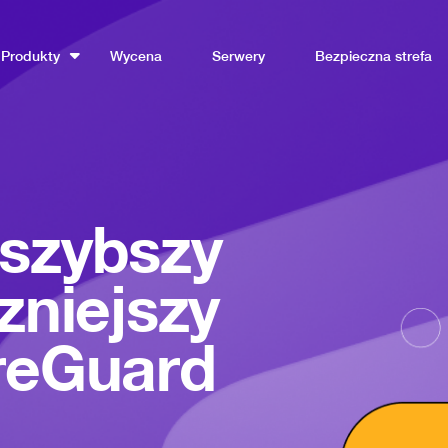
Produkty
Wycena
Serwery
Bezpieczna strefa
jszybszy
zniejszy
reGuard