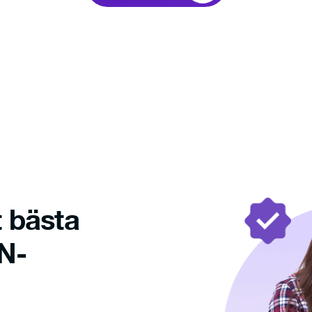
t bästa
N-