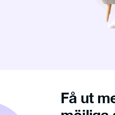
Få ut m
möjliga