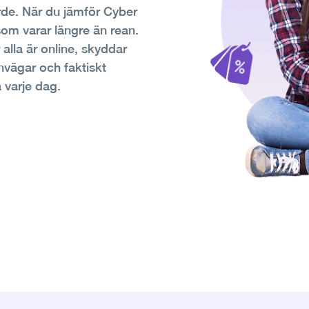
värde. När du jämför Cyber
om varar längre än rean.
 alla är online, skyddar
envägar och faktiskt
å varje dag.