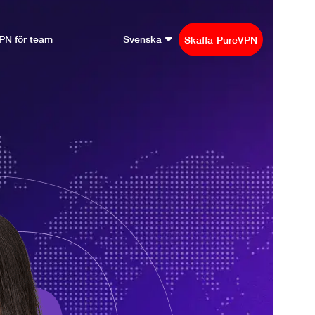
PN för team
Svenska
Skaffa PureVPN