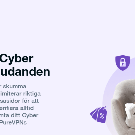
 Cyber
judanden
ör skumma
miterar riktiga
asidor för att
ifiera alltid
ta ditt Cyber
 PureVPNs