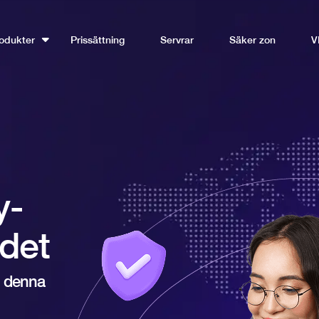
odukter
Prissättning
Servrar
Säker zon
V
y-
det
N denna