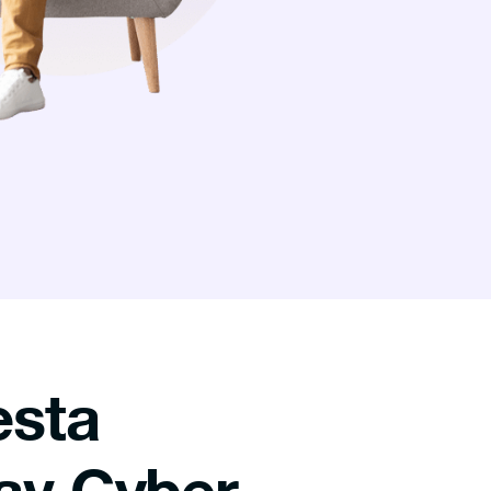
esta
 av Cyber