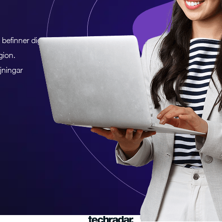
n befinner dig
gion.
jningar