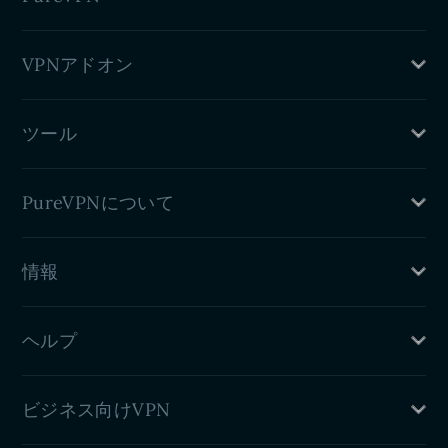
学生割引
ファーウェイVPN
ファミリープラン
Android VPN
VPNとは何ですか？
VPNアドオン
VPN Chrome拡張機能
利点
VPN Firefox拡張機能
信頼センター
専用IP VPN
VPNエッジ拡張
ブログ
ツール
ポート転送
Android TV VPN
専用サーバー
Apple TV VPN
私のIPは何ですか
住宅プロキシ
PureVPNについて
ダークウェブモニタリング
DNSリークテスト
価格
IPv6リークテスト
情報
特徴
WebRTCリークテスト
私たちについて
プライバシーポリシー
PureVPNのレビュー
ヘルプ
返金ポリシー
利用規約
サポートセンター
プレスルーム
ビジネス向けVPN
VPN設定ガイド