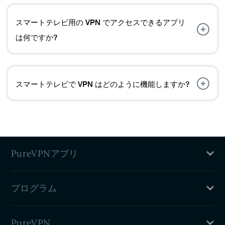
スマートテレビ用の VPN でアクセスできるアプリ
は何ですか?
スマート TV VPN を使用すると、お住まいの地域で利用
できない場合でも、Netflix、Hulu、Disney+、HBO
Max、BBC iPlayer などのストリーミング アプリにアク
スマートテレビで VPN はどのように機能しますか?
セスできます。
スマート TV 用の VPN は、オンライン トラフィックを暗
号化し、安全なトンネルを介してルーティングすること
で、データを保護し、セキュリティを強化します。ま
た、IP アドレスを変更してプライバシーを強化し、地域
制限のあるコンテンツへのアクセスを提供します。
PureVPNアプリ
Mac VPN
プログラム
Windows VPN
Linux VPN
VPNアフィリエイトプログラム
iPhone VPN
PureVPN