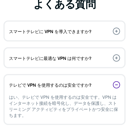
よくある質問
スマートテレビに VPN を導入できますか?
はい、スマートテレビに VPN を設定できます。Android
TV または Fire TV Stick の場合は、VPN アプリを直接イ
ンストールします。その他のスマートテレビの場合は、
スマートテレビに最適な VPN は何ですか?
VPN 対応ルーター経由で設定するか、別のデバイスから
接続を共有します。
PureVPN はスマートテレビに最適な VPN です。60 か国
以上に 6,000 台以上のサーバーを備えた PureVPN では、
セキュリティとプライバシーを損なうことなく、どこか
テレビで VPN を使用するのは安全ですか?
らでもお気に入りのコンテンツをストリーミングできま
す。
はい、テレビで VPN を使用するのは安全です。VPN は
インターネット接続を暗号化し、データを保護し、スト
リーミング アクティビティをプライベートかつ安全に保
ちます。