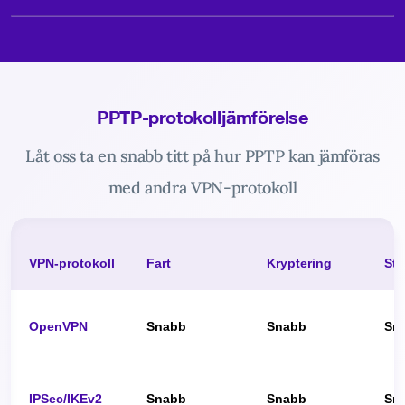
PPTP-protokolljämförelse
Låt oss ta en snabb titt på hur PPTP kan jämföras
med andra VPN-protokoll
VPN-protokoll
Fart
Kryptering
St
OpenVPN
Snabb
Snabb
Sn
IPSec/IKEv2
Snabb
Snabb
Sn