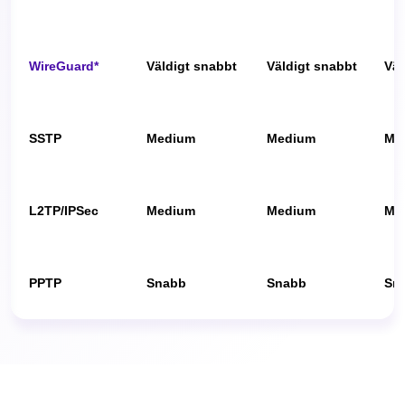
WireGuard*
Väldigt snabbt
Väldigt snabbt
Väl
SSTP
Medium
Medium
Me
L2TP/IPSec
Medium
Medium
Me
PPTP
Snabb
Snabb
Sn