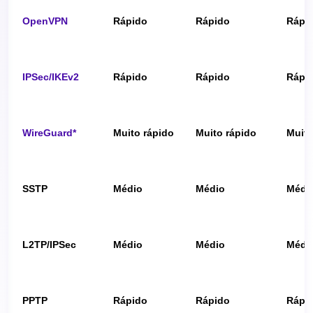
OpenVPN
Rápido
Rápido
Rápi
IPSec/IKEv2
Rápido
Rápido
Rápi
WireGuard*
Muito rápido
Muito rápido
Muito
SSTP
Médio
Médio
Médi
L2TP/IPSec
Médio
Médio
Médi
PPTP
Rápido
Rápido
Rápi