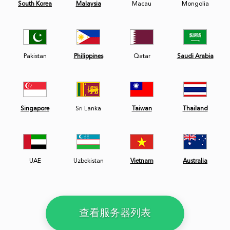
South Korea
Malaysia
Macau
Mongolia
Pakistan
Philippines
Qatar
Saudi Arabia
Singapore
Sri Lanka
Taiwan
Thailand
UAE
Uzbekistan
Vietnam
Australia
查看服务器列表