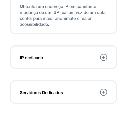
Obtenha um endereço IP em constante
mudança de um ISP real em vez de um data
center para maior anonimato e maior
acessibilidade.
IP dedicado
Reserve um
endereço IP
somente para você
aproveitar acesso remoto seguro, hospedar
seu próprio servidor, evitar solicitações de
CAPTCHA e muito mais.
Servidores Dedicados
Conecte vários usuários a um endereço IP
único e consistente, ideal para cenários de
trabalho remoto e segurança residencial
(câmeras IP, CFTV, etc.).