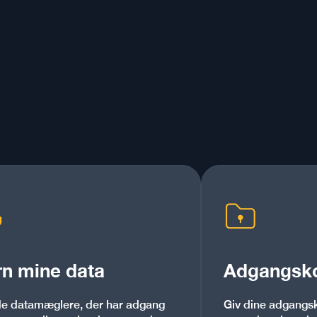
rn mine data
Adgangsk
de datamæglere, der har adgang
Giv dine adgangsk