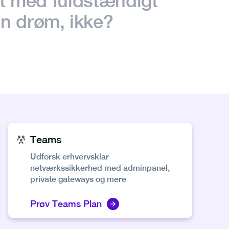
igt med fuldstændigt
n drøm, ikke?
Teams
Udforsk erhvervsklar
netværkssikkerhed med adminpanel,
private gateways og mere
Prøv Teams Plan