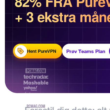
82% FRA Pure
+ 3 ekstra mån
Hent PureVPN
Prøv Teams Plan