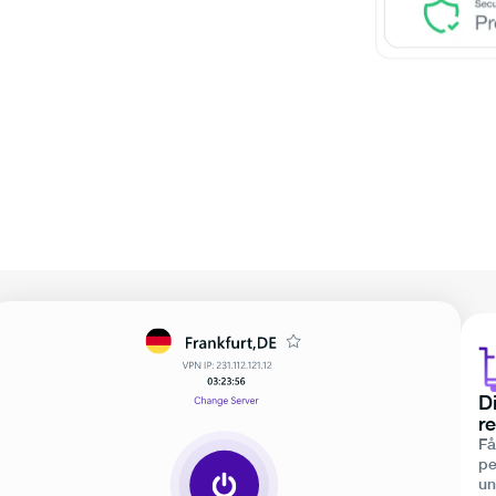
D
re
Få
pe
un