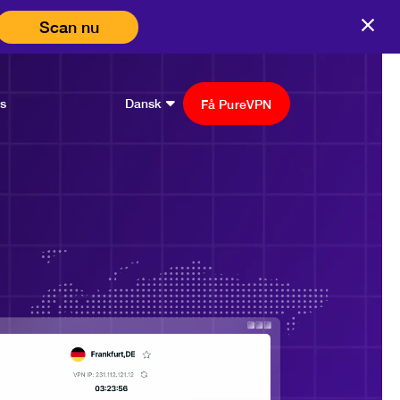
Scan nu
ms
Dansk
Få PureVPN