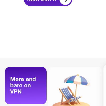
Mere end
bare en
VPN