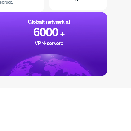
sbrugt.
Globalt netværk af
6000
+
VPN-servere