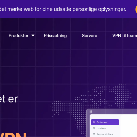
et mørke web for dine udsatte personlige oplysninger.
Produkter
Prissætning
Servere
VPN til tea
t er