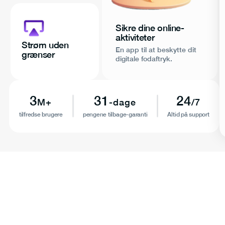
Sikre dine online-
aktiviteter
Strøm uden
En app til at beskytte dit
grænser
digitale fodaftryk.
3
31
24
M+
-dage
/7
tilfredse brugere
pengene tilbage-garanti
Altid på support