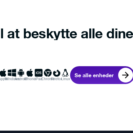
l at beskytte alle di
Se alle enheder
Apple
Windows
Android
iPhone
iPad
Chrome
Firefox
Linux