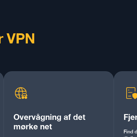
r VPN
Overvågning af det
Fje
mørke net
Find 