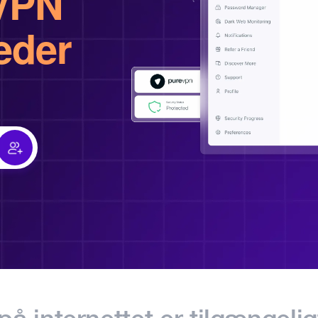
VPN
eder