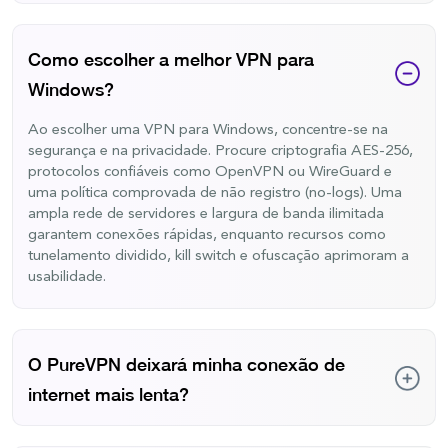
usar um provedor terceirizado como o PureVPN.
Sim, VPNs gratuitas estão disponíveis para Windows, mas
apresentam riscos. Muitos provedores gratuitos vendem
seus dados e usam criptografia fraca, colocando sua
Como escolher a melhor VPN para
privacidade e segurança em risco. Em vez disso,
Windows?
experimente o PureVPN com uma garantia de reembolso
de 31 dias. Se você cancelar dentro desse período,
Ao escolher uma VPN para Windows, concentre-se na
receberá um reembolso total.
segurança e na privacidade. Procure criptografia AES-256,
protocolos confiáveis como OpenVPN ou WireGuard e
uma política comprovada de não registro (no-logs). Uma
ampla rede de servidores e largura de banda ilimitada
garantem conexões rápidas, enquanto recursos como
tunelamento dividido, kill switch e ofuscação aprimoram a
usabilidade.
O PureVPN deixará minha conexão de
internet mais lenta?
Criamos o PureVPN para trabalhar com você sem causar