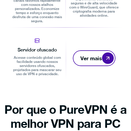
canais favoritos rapidamente
seguras e de alta velocidade
com nossos atalhos
com o WireGuard, que oferece
personalizados. Economize
criptografia moderna para
tempo e esforço enquanto
atividades online.
desfruta de uma conexão mais
segura.
Servidor ofuscado
Ver mais
Acesse conteúdo global com
facilidade usando nossos
servidores ofuscados,
projetados para mascarar seu
uso de VPN e privacidade.
Por que o PureVPN é a
melhor VPN para PC