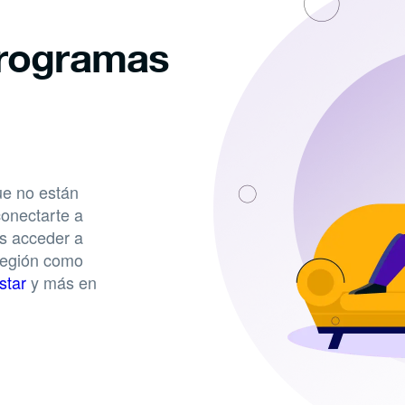
programas
ue no están
conectarte a
es acceder a
 región como
star
y más en