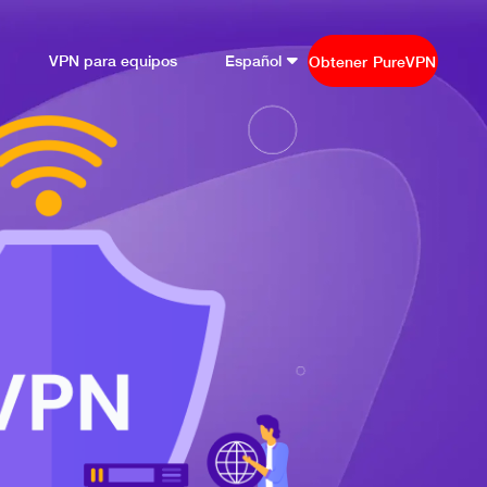
VPN para equipos
Español
Obtener PureVPN