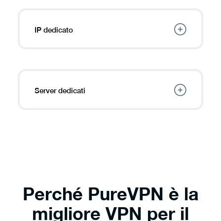
IP dedicato
Riserva un
indirizzo IP
solo per te per
usufruire di un accesso remoto sicuro,
ospitare il tuo server, evitare richieste
CAPTCHA e altro ancora.
Server dedicati
Collega più utenti a un unico indirizzo IP
coerente, ideale per il lavoro da remoto e per
situazioni di sicurezza domestica
(telecamere IP, CCTV, ecc.).
Perché PureVPN è la
migliore VPN per il