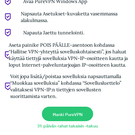
Avaa PureVPN Windows App
Napsauta Asetukset-kuvaketta vasemmassa
alakulmassa.
Napauta Jaettu tunnelointi.
Aseta painike POIS PÄÄLLE-asentoon kohdassa
“Hallitse VPN-yhteyttä sovelluskohtaisesti”, jos haluat
käyttää tiettyjä sovelluksia VPN-IP-osoitteen kautta ja
loput Internet-palveluntarjoajan IP-osoitteen kautta.
Voit jopa lisätä/poistaa sovelluksia napsauttamalla
“Muokkaa sovelluksia” kohdassa “Sovellusluettelo”
valitaksesi VPN-IP:n tiettyjen sovellusten
suorittamista varten.
Hanki PureVPN
31 päivän rahat takaisin -takuu