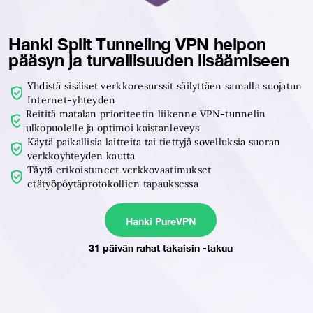
Hanki Split Tunneling VPN helpon
pääsyn ja turvallisuuden lisäämiseen
Yhdistä sisäiset verkkoresurssit säilyttäen samalla suojatun
Internet-yhteyden
Reititä matalan prioriteetin liikenne VPN-tunnelin
ulkopuolelle ja optimoi kaistanleveys
Käytä paikallisia laitteita tai tiettyjä sovelluksia suoran
verkkoyhteyden kautta
Täytä erikoistuneet verkkovaatimukset
etätyöpöytäprotokollien tapauksessa
Hanki PureVPN
31 päivän rahat takaisin -takuu