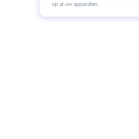
ged
op al uw apparaten.
install