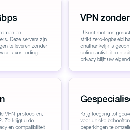
Gbps
VPN zonder
treamen en
U kunt met een gerust
s. Deze servers zijn
strikt zero-logbeleid 
gen te leveren zonder
onafhankelijk is gecontr
waar u verbinding
online-activiteiten noo
privacy blijft uw eige
kt voor het downloaden van P
lg deze eenvoudige stappen en geniet van veilig brows
en
Gespecialis
1
2
erde VPN-protocollen,
Krijg toegang tot gea
 Zo krijgt u de
voor unieke behoeften,
 de app hebt
Meld u aan en
Maak verbin
cy en compatibiliteit
beperkingen te omzei