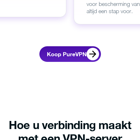
ownload,
selecteer
voor bescherming van 
eert u deze.
uw voorkeur.
interne
altijd een stap voor.
Als het downloaden niet automatisch start,
klik dan hi
Koop PureVPN
Hoe u verbinding maakt
met een VPN-server