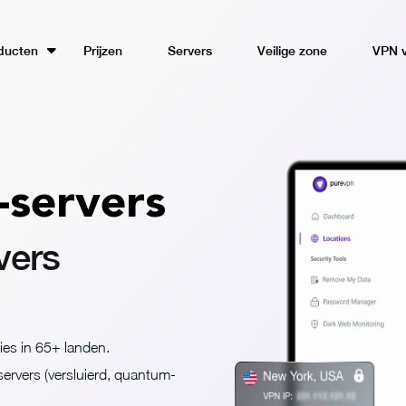
ducten
Prijzen
Servers
Veilige zone
VPN 
-servers
rvers
es in 65+ landen.
ervers (versluierd, quantum-