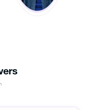
vers
n