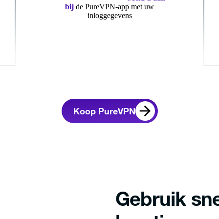
bij
de PureVPN-app met uw
inloggegevens
Koop PureVPN
Gebruik sne