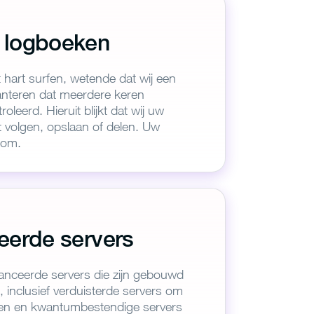
 logboeken
 hart surfen, wetende dat wij een
hanteren dat meerdere keren
oleerd. Hieruit blijkt dat wij uw
it volgen, opslaan of delen. Uw
ndom.
ureVPN
en!
eerde servers
3
vanceerde servers die zijn gebouwd
 inclusief verduisterde servers om
ding en geniet
len en kwantumbestendige servers