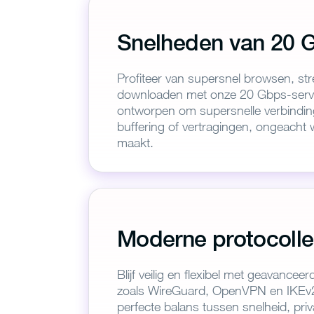
Snelheden van 20 
Profiteer van supersnel browsen, s
downloaden met onze 20 Gbps-server
ontworpen om supersnelle verbindin
buffering of vertragingen, ongeacht 
maakt.
Bedan
Vo
Moderne protocoll
Blijf veilig en flexibel met geavance
zoals WireGuard, OpenVPN en IKEv2.
Nadat u
perfecte balans tussen snelheid, priva