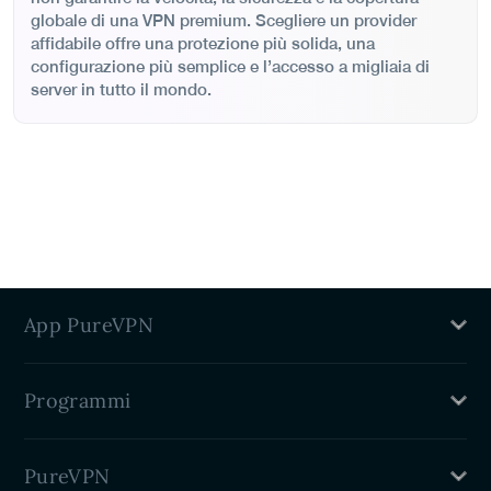
globale di una VPN premium. Scegliere un provider
affidabile offre una protezione più solida, una
configurazione più semplice e l’accesso a migliaia di
server in tutto il mondo.
App PureVPN
VPN per Mac
Programmi
VPN Windows
VPN Linux
Programma di affiliazione VPN
VPN per iPhone
PureVPN
Sconto studenti