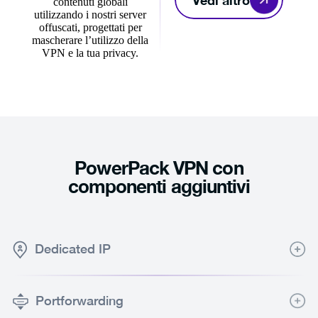
contenuti globali
utilizzando i nostri server
offuscati, progettati per
mascherare l’utilizzo della
VPN e la tua privacy.
PowerPack VPN con
componenti aggiuntivi
Dedicated IP
Consistent online connection with a Dedicated IP only
Portforwarding
assigned to you. Bypass IP restrictions, avoid
captchas, and much more.