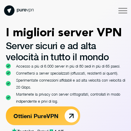
Grazie per aver scaricato PureVPN
Segui questi semplici passaggi per navigare in tutta
I migliori server VPN
sicurezza!
Server sicuri e ad alta
velocità in tutto il mondo
1
2
3
Accesso a più di 6.000 server in più di 80 sedi in più di 65 paesi.
Connettersi a server specializzati (offuscati, resistenti ai quanti).
Dopo aver
Registrati e seleziona
Connettiti e goditi
la
Sperimentate connessioni affidabili e ad alta velocità con velocità di
scaricato,
installa
la tua preferenza.
libertà di Internet.
l’app.
20 Gbps.
Mantenete la privacy con server crittografati, controllati in modo
indipendente e privi di log.
Se il download non si avvia automaticamente,
clicca qui
Ottieni PureVPN