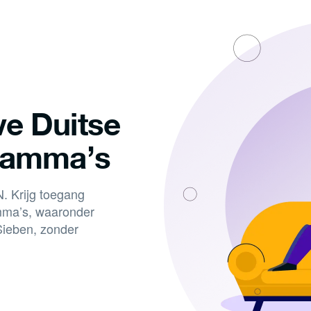
ve Duitse
gramma’s
. Krijg toegang
amma’s, waaronder
ieben, zonder