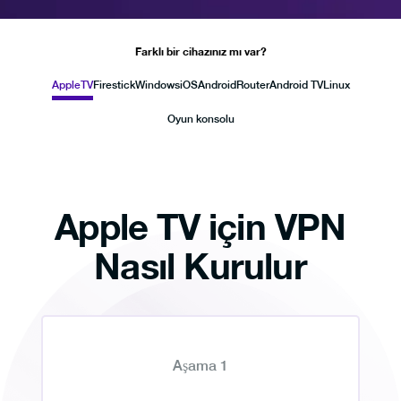
Farklı bir cihazınız mı var?
AppleTV
Firestick
Windows
iOS
Android
Router
Android TV
Linux
Oyun konsolu
Apple TV için VPN
Nasıl Kurulur
Aşama 1