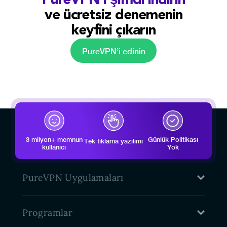
PureVPN’i şimdi indirin
ve ücretsiz denemenin
keyfini çıkarın
PureVPN’i edinin
3 milyon+ memnun
Günlük Politikası
Tek tıklama yazılımı
kullanıcı
Yok
PureVPN Uygulamaları
Mac VPN
Programlar
Windows VPN