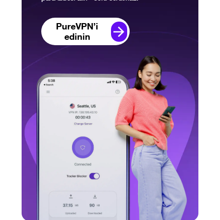
PureVPN’i
edinin