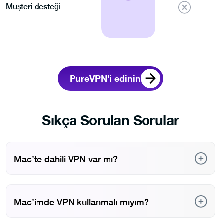
Müşteri desteği
PureVPN’i edinin
Sıkça Sorulan Sorular
Mac’te dahili VPN var mı?
Hayır. macOS, Sistem Tercihleri aracılığıyla bir VPN’e
bağlanmanıza izin verse de, aslında kendi başına bir VPN
hizmeti değildir. Sadece PureVPN gibi üçüncü taraf VPN
Mac’imde VPN kullanmalı mıyım?
hizmetlerine bağlanır.