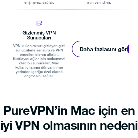
erişmenizi sağlar.
atın ve indirin.
Gizlenmiş VPN
Sunucuları
VPN kullanımınızı gizleyen gizli
Daha fazlasını gör
sunucularla sansürü ve VPN
engellemelerini atlatın.
Kısıtlayıcı ağlar için mükemmel
olan bu sunucular, Mac
kullanıcılarının dünyanın her
yerinden içeriğe özel olarak
erişmesini sağlar.
PureVPN’in Mac için en
iyi VPN olmasının nedeni