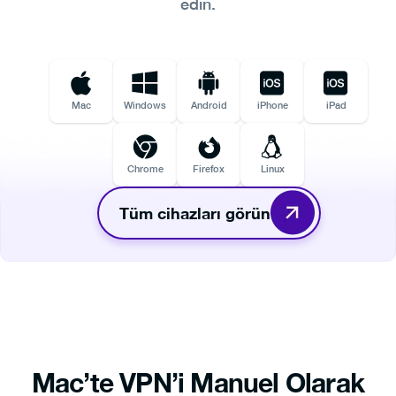
edin.
Mac
Windows
Android
iPhone
iPad
Chrome
Firefox
Linux
Tüm cihazları görün
Mac’te VPN’i Manuel Olarak