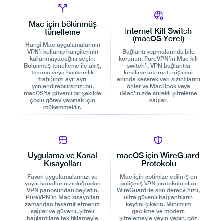
Mac için bölünmüş
İnternet Kill Switch
tünelleme
(macOS Yerel)
Hangi Mac uygulamalarının
VPN’i kullanıp hangilerinin
Bağlantı kopmalarında bile
kullanmayacağını seçin.
korunun. PureVPN’in Mac kill
Bölünmüş tünelleme ile akış,
switch’i, VPN bağlantısı
tarama veya bankacılık
kesilirse internet erişimini
trafiğinizi ayrı ayrı
anında keserek veri sızıntılarını
yönlendirebilirsiniz; bu,
önler ve MacBook veya
macOS’ta güvenli bir şekilde
iMac’inizde sürekli şifreleme
çoklu görev yapmak için
sağlar.
mükemmeldir.
Uygulama ve Kanal
macOS için WireGuard
Kısayolları
Protokolü
Favori uygulamalarınızı ve
Mac için optimize edilmiş en
yayın kanallarınızı doğrudan
gelişmiş VPN protokolü olan
VPN panosundan başlatın.
WireGuard ile son derece hızlı,
PureVPN’in Mac kısayolları
ultra güvenli bağlantıların
zamandan tasarruf etmenizi
keyfini çıkarın. Minimum
sağlar ve güvenli, şifreli
gecikme ve modern
bağlantılara tek tıklamayla
şifrelemeyle yayın yapın, göz