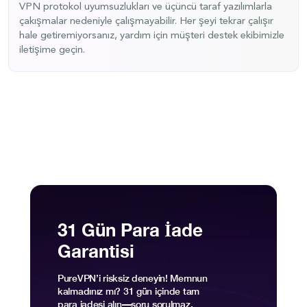
VPN protokol uyumsuzlukları ve üçüncü taraf yazılımlarla
çakışmalar nedeniyle çalışmayabilir. Her şeyi tekrar çalışır
hale getiremiyorsanız, yardım için müşteri destek ekibimizle
iletişime geçin.
31 Gün Para İade
Garantisi
PureVPN’i risksiz deneyin! Memnun
kalmadınız mı? 31 gün içinde tam
para iadesi alın—soru sorulmaz.