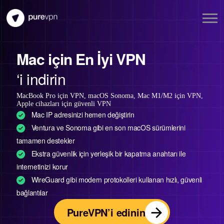
Mac için En İyi VPN
‘i indirin
MacBook Pro için VPN, macOS Sonoma, Mac M1/M2 için VPN,
Apple cihazları için güvenli VPN
Mac IP adresinizi hemen değiştirin
Ventura ve Sonoma gibi en son macOS sürümlerini
tamamen destekler
Ekstra güvenlik için yerleşik bir kapatma anahtarı ile
internetinizi korur
WireGuard gibi modern protokolleri kullanan hızlı, güvenli
bağlantılar
PureVPN’i edinin