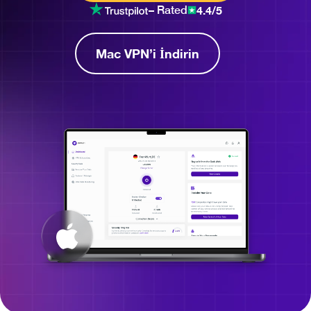
4.4/5
– Rated
Mac VPN’i İndirin