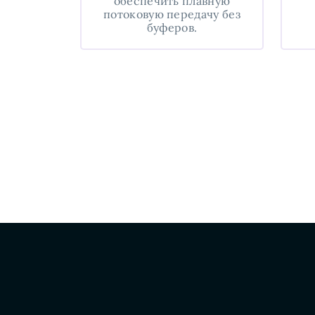
обеспечить плавную
потоковую передачу без
буферов.