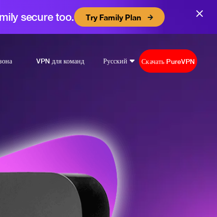
mily secure too.
Try Family Plan
зона
VPN для команд
Русский
Скачать PureVPN