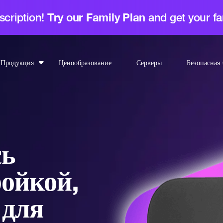
scription!
Try our Family Plan
and get your fa
Продукция
Ценообразование
Серверы
Безопасная 
сь
ройкой,
 для