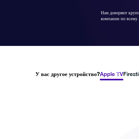
Нам доверяют круп
компании по всему 
У вас другое устройство?
Apple ТV
Firest