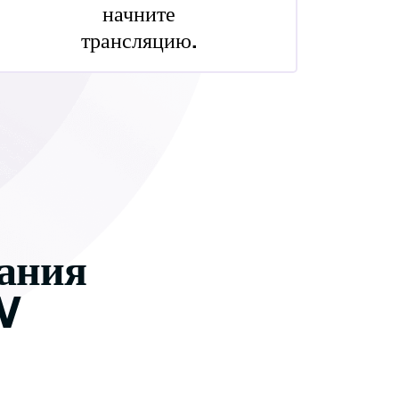
начните
трансляцию.
ания
V