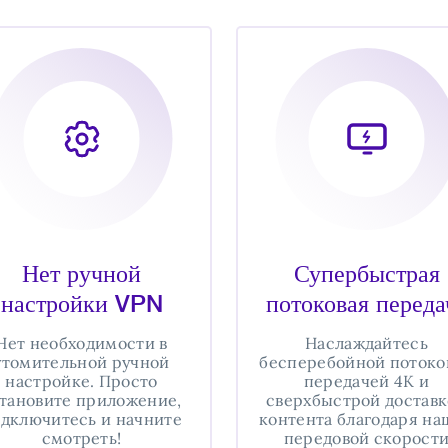
Нет ручной
Супербыстрая
настройки VPN
потоковая переда
Нет необходимости в
Наслаждайтесь
утомительной ручной
бесперебойной потоко
настройке. Просто
передачей 4K и
тановите приложение,
сверхбыстрой достав
дключитесь и начните
контента благодаря на
смотреть!
передовой скорост