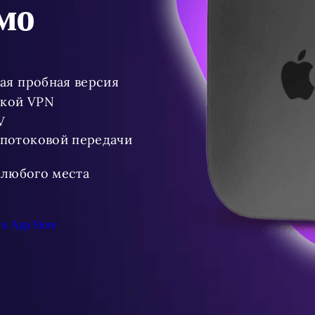
мо
ая пробная версия
йкой VPN
V
 потоковой передачи
 любого места