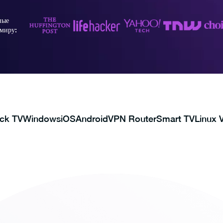
ные
миру:
ick TV
Windows
iOS
Android
VPN Router
Smart TV
Linux 