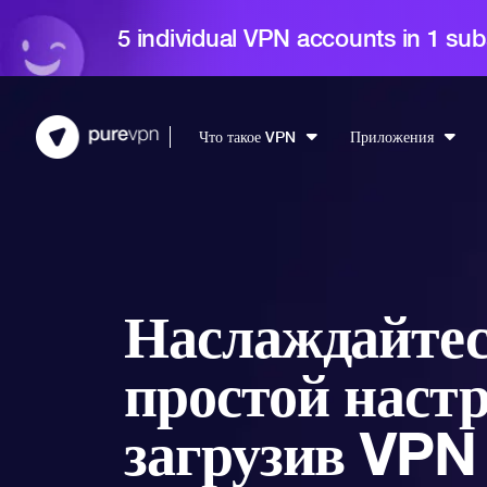
5 individual VPN accounts in 1 sub
Что такое VPN
Приложения
Наслаждайте
простой наст
загрузив VPN