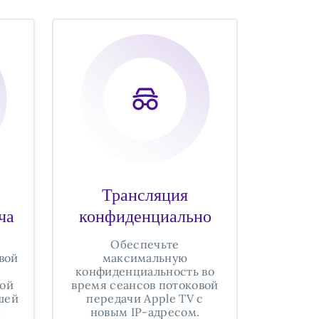
Трансляция
ча
конфиденциально
Обеспечьте
вой
максимальную
конфиденциальность во
кой
время сеансов потоковой
шей
передачи Apple TV с
и
новым IP-адресом.