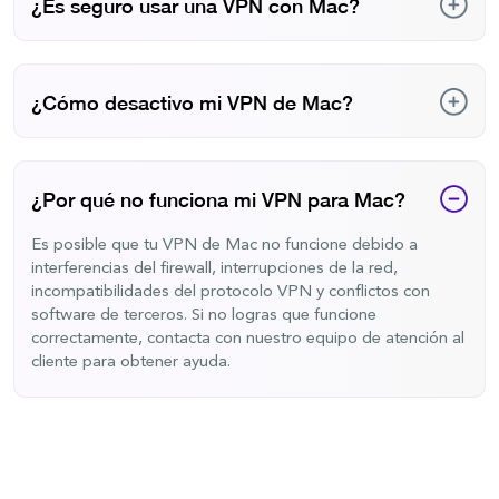
modelos y versiones de macOS, e incluye funciones
¿Es seguro usar una VPN con Mac?
imprescindibles como tunelización dividida, un interruptor
de seguridad y más.
Sí, siempre que elijas un servicio VPN de confianza, no
tienes de qué preocuparte. Sin embargo, asegúrate de que
el proveedor de VPN siga estrictas prácticas de seguridad
¿Cómo desactivo mi VPN de Mac?
y no registre tus datos. Opta siempre por una VPN fiable y
con buenas reseñas.
Para desactivar tu VPN en una Mac, solo tienes que abrir la
app de VPN y hacer clic en el mismo botón que usaste
para conectarte. Una vez hecho esto, tu conexión VPN se
¿Por qué no funciona mi VPN para Mac?
desactivará.
Es posible que tu VPN de Mac no funcione debido a
interferencias del firewall, interrupciones de la red,
incompatibilidades del protocolo VPN y conflictos con
software de terceros. Si no logras que funcione
correctamente, contacta con nuestro equipo de atención al
cliente para obtener ayuda.