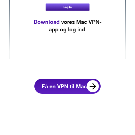
Download
vores Mac VPN-
app og log ind.
Få en VPN til Mac