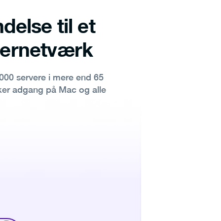
delse til et
vernetværk
00 servere i mere end 65
kker adgang på Mac og alle