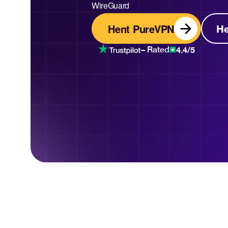
WireGuard
Hent PureVPN
H
4.4/5
– Rated