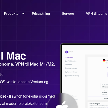
Produkter
Prissætning
Servere
VPN til teams
il Mac
onoma, VPN til Mac M1/M2,
tid
acOS-versioner som Ventura og
get kill switch for ekstra sikkerhed
lp af moderne protokoller som