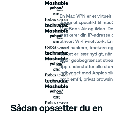
En Mac VPN er et virtuelt
designet specifikt til 
MacBook Air og iMac. Det 
maskerer din IP-adresse og
ethvert Wi-Fi-netværk. En 
mod hackere, trackere og
hvilket er især nyttigt, når
tilgår geobegrænset str
app understøtter alle stø
indbygget med Apples sik
problemfri, privat browsi
Sådan opsætter du en