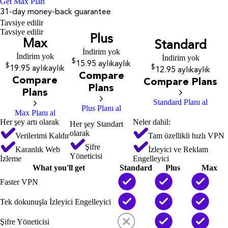
Get Max Plan
31-day money-back guarantee
Tavsiye edilir
Tavsiye edilir
Plus
Max
Standard
İndirim yok
İndirim yok
İndirim yok
$
15.95
aylık
aylık
$
$
19.95
aylık
aylık
12.95
aylık
aylık
Compare
Compare
Compare Plans
Plans
Plans
Standard Planı al
Plus Planı al
Max Planı al
Her şey artı olarak
Neler dahil:
Her şey Standart
olarak
Verilerimi Kaldır
Tam özellikli hızlı VPN
Şifre
Karanlık Web
İzleyici ve Reklam
Yöneticisi
İzleme
Engelleyici
What you'll get
Standard
Plus
Max
Faster VPN
Tek dokunuşla İzleyici Engelleyici
Şifre Yöneticisi