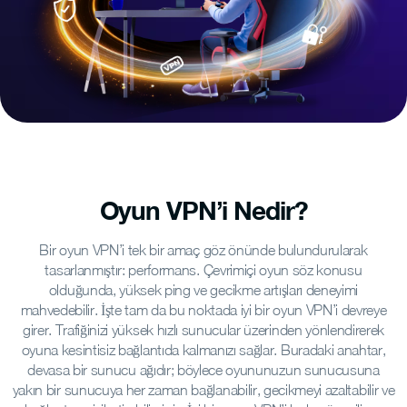
Oyun VPN’i Nedir?
Bir oyun VPN’i tek bir amaç göz önünde bulundurularak
tasarlanmıştır: performans. Çevrimiçi oyun söz konusu
olduğunda, yüksek ping ve gecikme artışları deneyimi
mahvedebilir. İşte tam da bu noktada iyi bir oyun VPN’i devreye
girer. Trafiğinizi yüksek hızlı sunucular üzerinden yönlendirerek
oyuna kesintisiz bağlantıda kalmanızı sağlar.
Buradaki anahtar,
devasa bir sunucu ağıdır; böylece oyununuzun sunucusuna
yakın bir sunucuya her zaman bağlanabilir, gecikmeyi azaltabilir ve