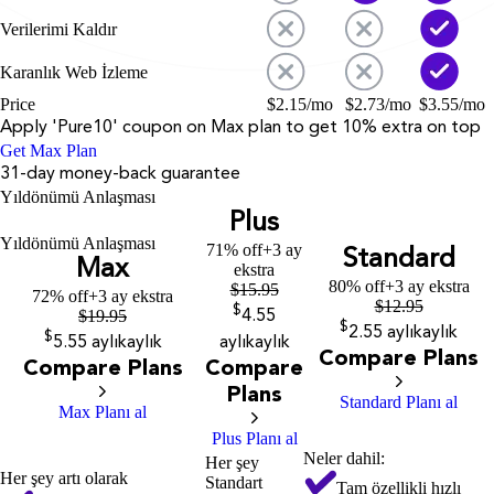
Verilerimi Kaldır
Karanlık Web İzleme
Price
$
2.15
/mo
$
2.73
/mo
$
3.55
/mo
Apply '
Pure10
' coupon on
Max
plan to get 10% extra on top
Get Max Plan
31-day money-back guarantee
Yıldönümü Anlaşması
Plus
Yıldönümü Anlaşması
71% off
+3 ay
Standard
Max
ekstra
80% off
+3 ay ekstra
$
15.95
72% off
+3 ay ekstra
$
12.95
$
$
19.95
4.55
$
2.55
aylık
aylık
$
5.55
aylık
aylık
aylık
aylık
Compare Plans
Compare Plans
Compare
Plans
Standard Planı al
Max Planı al
Plus Planı al
Neler dahil:
Her şey
Her şey artı olarak
Standart
Tam özellikli hızlı