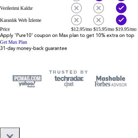
Verilerimi Kaldır
Karanlık Web İzleme
Price
$
12.95
/mo
$
15.95
/mo
$
19.95
/mo
Apply '
Pure10
' coupon on
Max
plan to get 10% extra on top
Get Max Plan
31-day money-back guarantee
TRUSTED BY