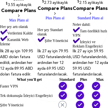
$
$
2.73
aylık
aylık
2.15
aylık
aylık
$
3.55
aylık
aylık
Compare Plans
Compare Plans
Compare Plans
Plus Planı al
Standard Planı al
Max Planı al
Neler dahil:
Her şey artı olarak
Her şey Standart
Tam özellikli hızlı
Verilerimi Kaldır
olarak
VPN
Karanlık Web
Şifre Yöneticisi
İzleyici ve
İzleme
Reklam Engelleyici
İlk 28 ay için 109.95
İlk 27 ay için 79.95
İlk 27 ay için 59.95
ABD doları fatura
USD faturalandırıldı,
USD faturalandırıldı,
edildi, ardından her
ardından her 12
ardından her 12 ayda
12 ayda 89.95 ABD
ayda 69.95 USD
59.95 USD
doları fatura edilir.
faturalandırılacak.
faturalandırılacak.
What you'll get
Standard
Plus
Max
Faster VPN
Tek dokunuşla İzleyici Engelleyici
Şifre Yöneticisi