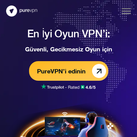
En İyi Oyun VPN’i:
Güvenli, Gecikmesiz Oyun için
PureVPN’i edinin