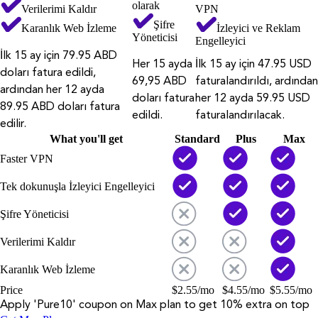
olarak
Verilerimi Kaldır
VPN
Şifre
Karanlık Web İzleme
İzleyici ve Reklam
Yöneticisi
Engelleyici
İlk 15 ay için 79.95 ABD
Her 15 ayda
İlk 15 ay için 47.95 USD
doları fatura edildi,
69,95 ABD
faturalandırıldı, ardından
ardından her 12 ayda
doları fatura
her 12 ayda 59.95 USD
89.95 ABD doları fatura
edildi.
faturalandırılacak.
edilir.
What you'll get
Standard
Plus
Max
Faster VPN
Tek dokunuşla İzleyici Engelleyici
Şifre Yöneticisi
Verilerimi Kaldır
Karanlık Web İzleme
Price
$
2.55
/mo
$
4.55
/mo
$
5.55
/mo
Apply '
Pure10
' coupon on
Max
plan to get 10% extra on top