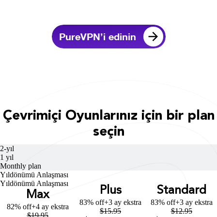
PureVPN’i edinin
Çevrimiçi Oyunlarınız için bir plan
seçin
2-yıl
1 yıl
Monthly plan
Yıldönümü Anlaşması
Yıldönümü Anlaşması
Plus
Standard
Max
83% off
+3 ay ekstra
83% off
+3 ay ekstra
82% off
+4 ay ekstra
$
15.95
$
12.95
$
19.95