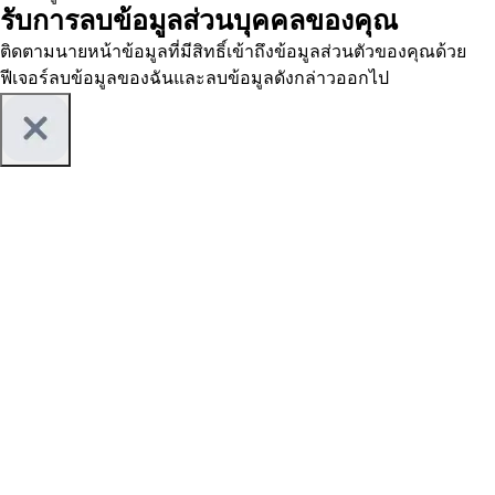
รับการลบข้อมูลส่วนบุคคลของคุณ
ติดตามนายหน้าข้อมูลที่มีสิทธิ์เข้าถึงข้อมูลส่วนตัวของคุณด้วย
ฟีเจอร์ลบข้อมูลของฉันและลบข้อมูลดังกล่าวออกไป