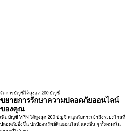
จัดการบัญชีได้สูงสุด 200 บัญชี
ขยายการรักษาความปลอดภัยออนไลน์
ของคุณ
เพิ่มบัญชี VPN ได้สูงสุด 200 บัญชี สนุกกับการเข้าถึงระยะไกลที่
ปลอดภัยยิ่งขึ้น ปกป้องทรัพย์สินออนไลน์ และอื่น ๆ ทั้งหมดใน