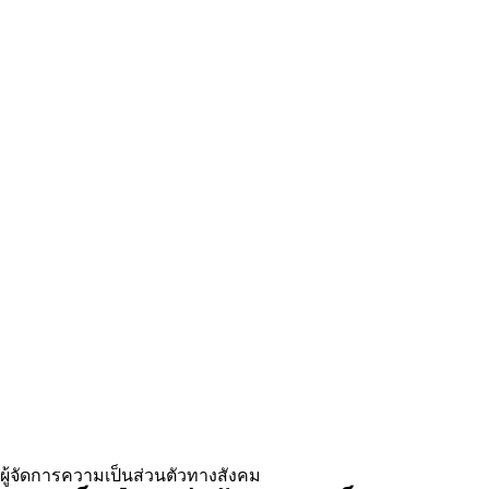
ผู้จัดการความเป็นส่วนตัวทางสังคม