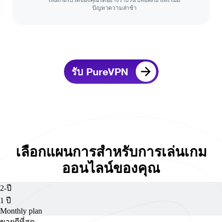
ปัญหาความล่าช้า
รับ PureVPN
เลือกแผนการสำหรับการเล่นเกม
ออนไลน์ของคุณ
2-ปี
1 ปี
Monthly plan
ขายดีที่สุด