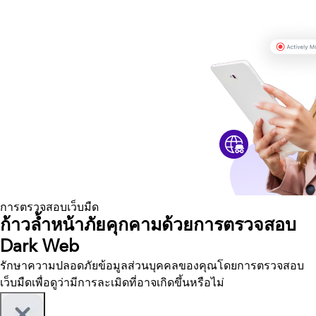
การตรวจสอบเว็บมืด
ก้าวล้ำหน้าภัยคุกคามด้วยการตรวจสอบ
Dark Web
รักษาความปลอดภัยข้อมูลส่วนบุคคลของคุณโดยการตรวจสอบ
เว็บมืดเพื่อดูว่ามีการละเมิดที่อาจเกิดขึ้นหรือไม่