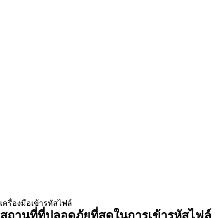
เครื่องมือเข้ารหัสไฟล์
สถานที่ที่ปลอดภัยที่สุดในการเข้ารหัสไฟล์