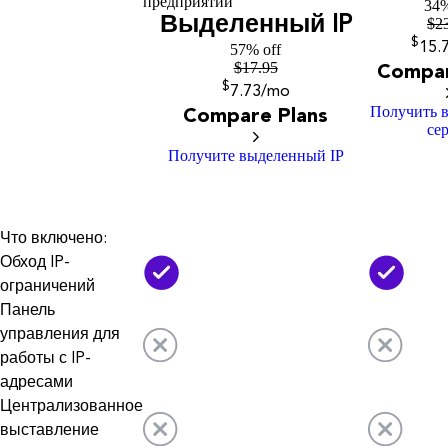
предприятий
34%
Выделенный IP
$
2
$
15
.
57% off
$
17.95
Compar
$
7
.73
/mo
Получить 
Compare Plans
се
Получите выделенный IP
Что включено:
Обход IP-
ограничений
Панель
управления для
работы с IP-
адресами
Централизованное
выставление