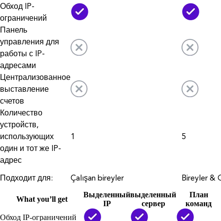
Обход IP-
ограничений
Панель
управления для
работы с IP-
адресами
Централизованное
выставление
счетов
Количество
устройств,
использующих
1
5
один и тот же IP-
адрес
Подходит для:
Çalışan bireyler
Bireyler & G
Выделенный
выделенный
План
What you’ll get
IP
сервер
команд
Обход IP-ограничений