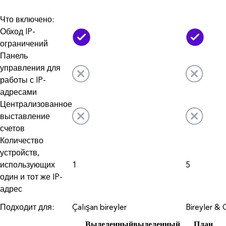
Что включено:
Обход IP-
ограничений
Панель
управления для
работы с IP-
адресами
Централизованное
выставление
счетов
Количество
устройств,
использующих
1
5
один и тот же IP-
адрес
Подходит для:
Çalışan bireyler
Bireyler & G
Выделенный
выделенный
План