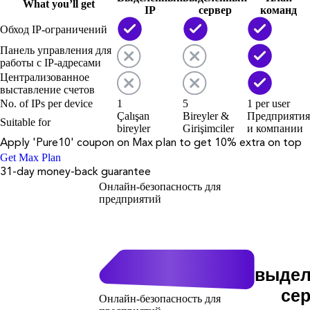
What you’ll get
IP
сервер
команд
Обход IP-ограничений
Панель управления для
работы с IP-адресами
Централизованное
выставление счетов
No. of IPs per device
1
5
1 per user
Çalışan
Bireyler &
Предприятия
Suitable for
bireyler
Girişimciler
и компании
Apply '
Pure10
' coupon on
Max
plan to get 10% extra on top
Get Max Plan
31-day money-back guarantee
Онлайн-безопасность для
предприятий
выде
се
Онлайн-безопасность для