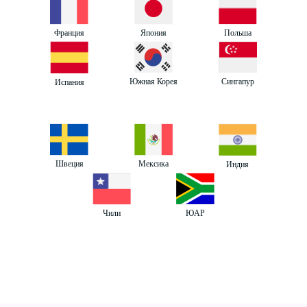
Франция
Япония
Польша
Южная Корея
Сингапур
Испания
Швеция
Мексика
Индия
ЮАР
Чили