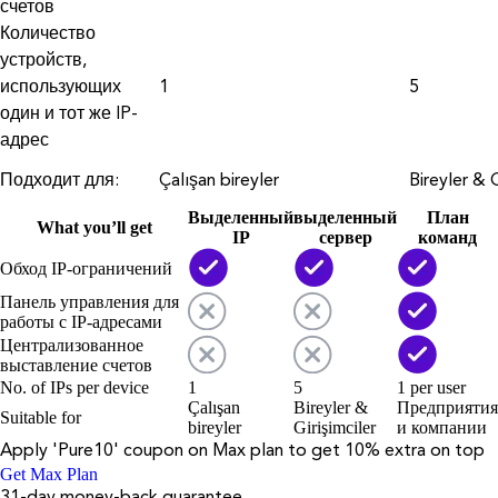
счетов
Количество
устройств,
использующих
1
5
один и тот же IP-
адрес
Подходит для:
Çalışan bireyler
Bireyler & G
Выделенный
выделенный
План
What you’ll get
IP
сервер
команд
Обход IP-ограничений
Панель управления для
работы с IP-адресами
Централизованное
выставление счетов
No. of IPs per device
1
5
1 per user
Çalışan
Bireyler &
Предприятия
Suitable for
bireyler
Girişimciler
и компании
Apply '
Pure10
' coupon on
Max
plan to get 10% extra on top
Get Max Plan