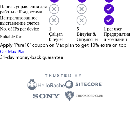
Панель управления для
работы с IP-адресами
Централизованное
выставление счетов
No. of IPs per device
1
5
1 per user
Çalışan
Bireyler &
Предприятия
Suitable for
bireyler
Girişimciler
и компании
Apply '
Pure10
' coupon on
Max
plan to get 10% extra on top
Get Max Plan
31-day money-back guarantee
TRUSTED BY: