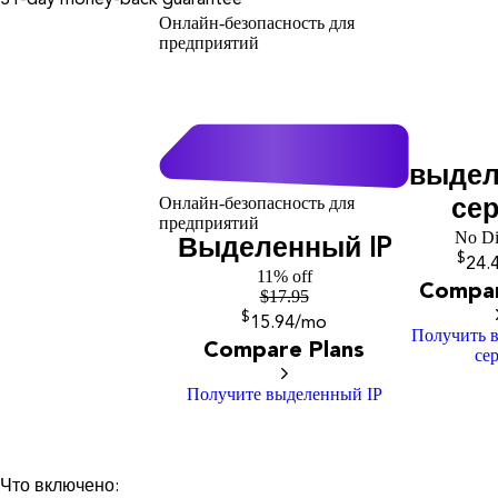
31-day money-back guarantee
Онлайн-безопасность для
предприятий
выде
Онлайн-безопасность для
се
предприятий
No Di
Выделенный IP
$
24
.
11% off
Compar
$
17.95
$
15
.94
/mo
Получить 
Compare Plans
се
Получите выделенный IP
Что включено: