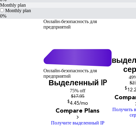
Monthly plan
Monthly plan
0%
Онлайн-безопасность для
предприятий
выде
се
Онлайн-безопасность для
предприятий
49%
Выделенный IP
$
2
$
12
.
75% off
$
17.95
Compar
$
4
.45
/mo
Получить 
Compare Plans
се
Получите выделенный IP