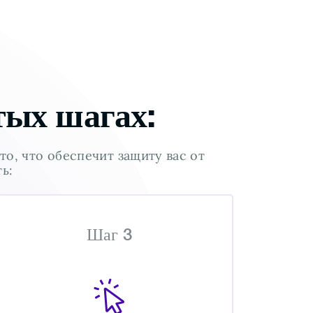
тых шагах:
о, что обеспечит защиту вас от
ь:
Шаг 3