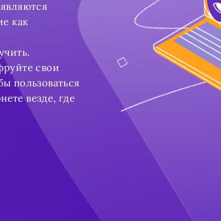
 являются
ие как
учить.
фруйте свои
бы пользоваться
ете везде, где