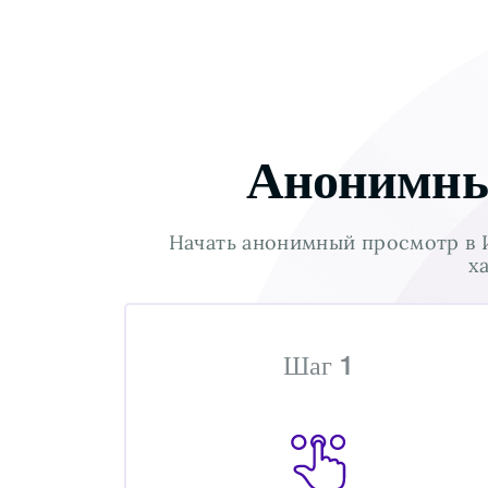
Анонимный
Начать анонимный просмотр в И
х
Шаг 1