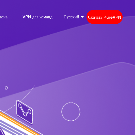
зона
VPN для команд
Русский
Скачать PureVPN