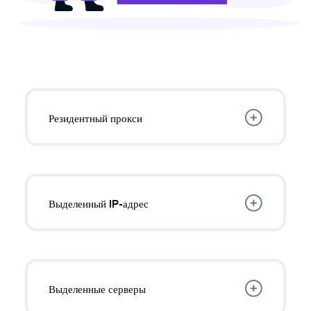
Резидентный прокси
Повысьте свою анонимность в Интернете и
получайте доступ к большему количеству
контента без обнаружения, используя
чередующиеся IP-адреса от реальных
Выделенный IP-адрес
домашних интернет-провайдеров.
Получите персональный выделенный IP-адрес
для доступа к онлайн-банкингу за рубежом,
хостингу серверов и обходу запросов
CAPTCHA.
Выделенные серверы