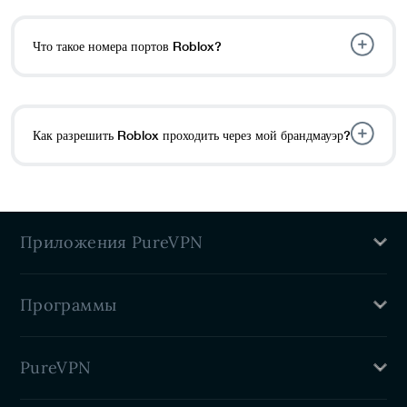
Что такое номера портов Roblox?
Как разрешить Roblox проходить через мой брандмауэр?
Приложения PureVPN
VPN для Mac
Программы
Windows VPN
Linux VPN
Партнерская программа VPN
VPN для iPhone
PureVPN
Студенческая скидка
Huawei VPN
Семейный план