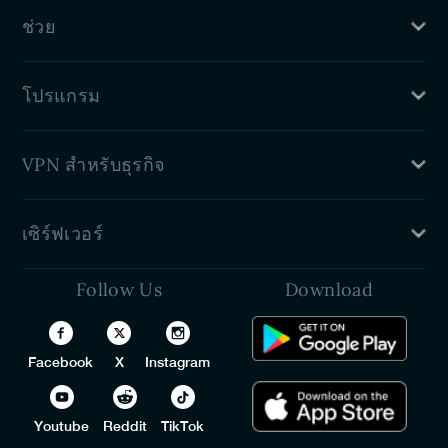
นโยบายความเป็นส่วนตัว
รีวิว PureVPN
ช่วย
นโยบายการคืนเงิน
เงื่อนไขการให้บริการ
ศูนย์สนับสนุน
ห้องแถลงข่าว
โปรแกรม
คู่มือการตั้งค่า VPN
ติดต่อเรา
โปรแกรมพันธมิตร VPN
VPN สำหรับธุรกิจ
ส่วนลดสำหรับนักเรียน
แผนครอบครัว
VPN สำหรับ Teams
เซิร์ฟเวอร์
นักพัฒนา (API)
VPN ไวท์เลเบล
Follow Us
Download
สหรัฐอเมริกา
โปรแกรมจัดการรหัสผ่านแบบไวท์เลเบล
สหราชอาณาจักร
โปรแกรมตัวแทนจำหน่าย VPN
ออสเตรเลีย
Facebook
X
Instagram
แคนาดา
ไก่งวง
เยอรมนี
Youtube
Reddit
TikTok
สเปน