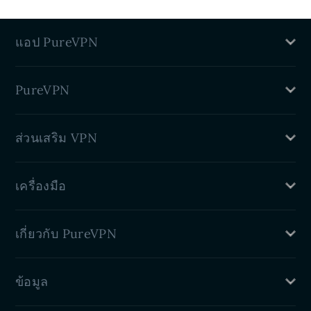
แอป PureVPN
Mac VPN
PureVPN
Windows VPN
Linux VPN
VPN คืออะไร?
VPN สำหรับ iPhone
ส่วนเสริม VPN
ประโยชน์
VPN ของ Huawei
ศูนย์ความไว้วางใจ
VPN สำหรับ Android
VPN ที่มี IP เฉพาะ
บล็อก
เครื่องมือ
ส่วนขยาย VPN สำหรับ Chrome
การส่งต่อพอร์ต
ส่วนขยาย VPN สำหรับ Firefox
เซิร์ฟเวอร์เฉพาะ
IP ของฉันคืออะไร
ส่วนขยาย VPN Edge
พร็อกซีที่อยู่อาศัย
เกี่ยวกับ PureVPN
การตรวจสอบ Dark Web
VPN สำหรับ Android TV
การทดสอบการรั่วไหลของ DNS
VPN สำหรับ Firestick TV
ราคา
การทดสอบการรั่วไหลของ IPv6
VPN สำหรับ Apple TV
ข้อมูล
คุณสมบัติ
การทดสอบการรั่วไหลของ WebRTC
เกี่ยวกับเรา