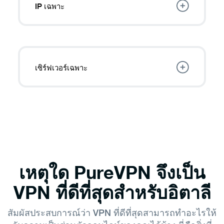
IP เฉพาะ
เลือก
IP แบบคงที่ในอิตาลี
จาก 10 ประเทศที่แตก
ต่างกันเพื่อโฮสต์เซิร์ฟเวอร์ หลีกเลี่ยงการร้องขอ
CAPTCHA และอื่นๆ ได้อย่างง่ายดาย
เซิร์ฟเวอร์เฉพาะ
ด้วย
เซิร์ฟเวอร์เฉพาะ
ของเรา ผู้ใช้หลายราย
สามารถแชร์ IP เฉพาะเดียวกันได้พร้อมกัน ซึ่ง
เหมาะอย่างยิ่งสำหรับสภาพแวดล้อมทางธุรกิจ
และการทำงานร่วมกัน
เหตุใด PureVPN จึงเป็น
VPN ที่ดีที่สุดสำหรับอิตาลี
สัมผัสประสบการณ์ว่า VPN ที่ดีที่สุดสามารถทำอะไรให้