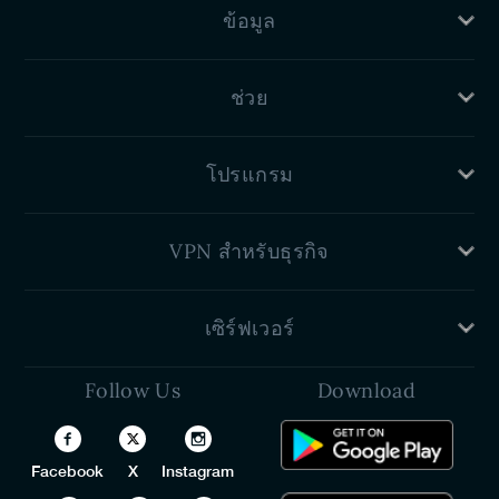
ราคา
การทดสอบการรั่วไหลของ IPv6
VPN สำหรับ Apple TV
ข้อมูล
คุณสมบัติ
การทดสอบการรั่วไหลของ WebRTC
เกี่ยวกับเรา
นโยบายความเป็นส่วนตัว
รีวิว PureVPN
ช่วย
นโยบายการคืนเงิน
เงื่อนไขการให้บริการ
ศูนย์สนับสนุน
ห้องแถลงข่าว
โปรแกรม
คู่มือการตั้งค่า VPN
ติดต่อเรา
โปรแกรมพันธมิตร VPN
VPN สำหรับธุรกิจ
ส่วนลดสำหรับนักเรียน
แผนครอบครัว
VPN สำหรับ Teams
เซิร์ฟเวอร์
นักพัฒนา (API)
VPN ไวท์เลเบล
Follow Us
Download
สหรัฐอเมริกา
โปรแกรมจัดการรหัสผ่านแบบไวท์เลเบล
สหราชอาณาจักร
โปรแกรมตัวแทนจำหน่าย VPN
ออสเตรเลีย
Facebook
X
Instagram
แคนาดา