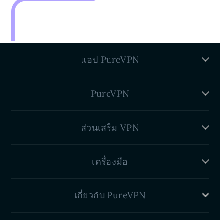
แอป PureVPN
Mac VPN
PureVPN
Windows VPN
Linux VPN
VPN คืออะไร?
VPN สำหรับ iPhone
ส่วนเสริม VPN
ประโยชน์
VPN ของ Huawei
ศูนย์ความไว้วางใจ
VPN สำหรับ Android
VPN ที่มี IP เฉพาะ
บล็อก
เครื่องมือ
ส่วนขยาย VPN สำหรับ Chrome
การส่งต่อพอร์ต
ส่วนขยาย VPN สำหรับ Firefox
เซิร์ฟเวอร์เฉพาะ
IP ของฉันคืออะไร
ส่วนขยาย VPN Edge
พร็อกซีที่อยู่อาศัย
เกี่ยวกับ PureVPN
การตรวจสอบ Dark Web
VPN สำหรับ Android TV
การทดสอบการรั่วไหลของ DNS
VPN สำหรับ Firestick TV