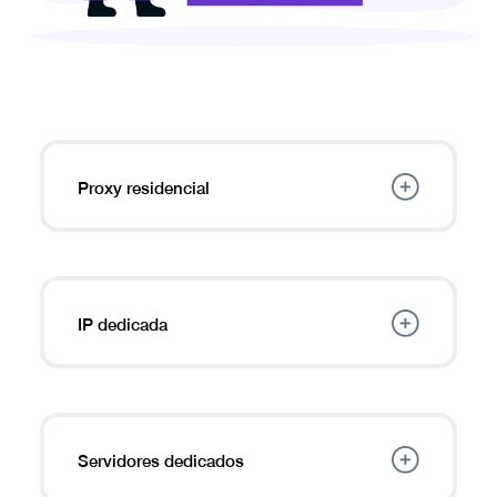
Proxy residencial
IP de ISP residenciales
para acceder de
forma confiable a contenido no disponible
con mayor anonimato.
IP dedicada
Elija una
IP estática en Italia
entre 10 países
diferentes para alojar servidores fácilmente,
evitar solicitudes CAPTCHA y más.
Servidores dedicados